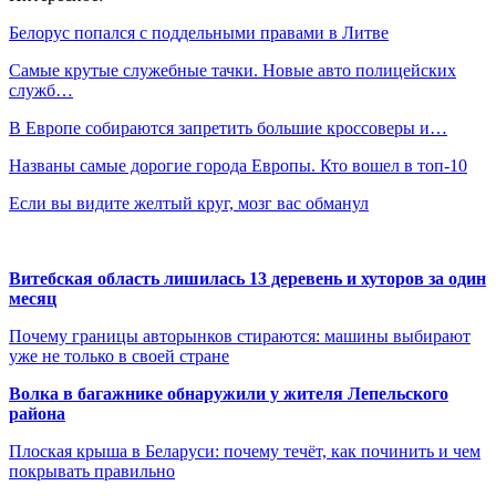
Белорус попался с поддельными правами в Литве
Самые крутые служебные тачки. Новые авто полицейских
служб…
В Европе собираются запретить большие кроссоверы и…
Названы самые дорогие города Европы. Кто вошел в топ-10
Если вы видите желтый круг, мозг вас обманул
Витебская область лишилась 13 деревень и хуторов за один
месяц
Почему границы авторынков стираются: машины выбирают
уже не только в своей стране
Волка в багажнике обнаружили у жителя Лепельского
района
Плоская крыша в Беларуси: почему течёт, как починить и чем
покрывать правильно