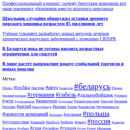
Профессиональный клининг: почему брестские компании всё
чаще нанимают уборщиков вместо штатного персонала
Школьник случайно обнаружил останки древнего
морского хищника возрастом 85 миллионов лет
Учёные ускоряют разработку новых методов лечения
хронических вирусных заболеваний с помощью CRISPR
В
Беларуси пока не готовы вводить возрастные
ограничения для соцсетей
В мире растет напряжение вокруг глобальной торговли и
новых пошлин
Метки
#беларусь
#авто
#tochka
#австрия
#blizko
#алкоголь
#бизнес
#германия
#гибель
#дальнобойщик
#деньга
#великобритания
#дети
#животное
#землетрясение
#индия
#долгожитель
#испания
#здоровье
#китай
#кража
#наркотик
#италия
#литва
#недвижимость
#контрабанда
#польша
#новости компаний
#полиция
#питание
#россия
#путешествие
#пьяный
#работа
#рейтинг
#рекорд
#самолёт
#сша
#турция
#телефон
#сигарета
#собака
#умер
#угон
#франция