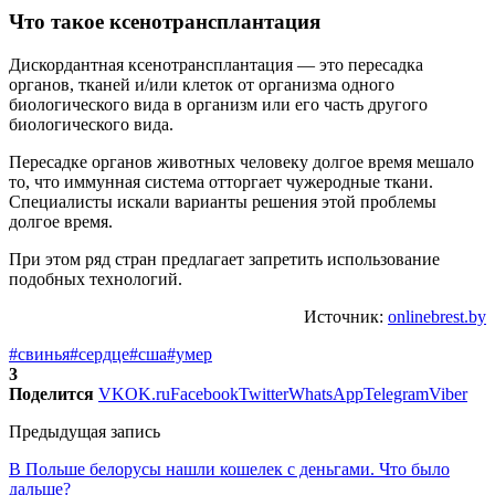
Что такое ксенотрансплантация
Дискордантная ксенотрансплантация — это пересадка
органов, тканей и/или клеток от организма одного
биологического вида в организм или его часть другого
биологического вида.
Пересадке органов животных человеку долгое время мешало
то, что иммунная система отторгает чужеродные ткани.
Специалисты искали варианты решения этой проблемы
долгое время.
При этом ряд стран предлагает запретить использование
подобных технологий.
Источник:
onlinebrest.by
#свинья
#сердце
#сша
#умер
3
Поделится
VK
OK.ru
Facebook
Twitter
WhatsApp
Telegram
Viber
Предыдущая запись
В Польше белорусы нашли кошелек с деньгами. Что было
дальше?