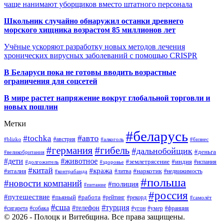
чаще нанимают уборщиков вместо штатного персонала
Школьник случайно обнаружил останки древнего
морского хищника возрастом 85 миллионов лет
Учёные ускоряют разработку новых методов лечения
хронических вирусных заболеваний с помощью CRISPR
В
Беларуси пока не готовы вводить возрастные
ограничения для соцсетей
В мире растет напряжение вокруг глобальной торговли и
новых пошлин
Метки
#беларусь
#авто
#tochka
#австрия
#blizko
#алкоголь
#бизнес
#германия
#гибель
#дальнобойщик
#деньга
#великобритания
#дети
#животное
#землетрясение
#индия
#долгожитель
#испания
#здоровье
#китай
#кража
#наркотик
#италия
#литва
#недвижимость
#контрабанда
#польша
#новости компаний
#полиция
#питание
#россия
#путешествие
#пьяный
#работа
#рейтинг
#рекорд
#самолёт
#сша
#турция
#телефон
#сигарета
#собака
#умер
#угон
#франция
© 2026 - Полоцк и Витебщина. Все права защищены.