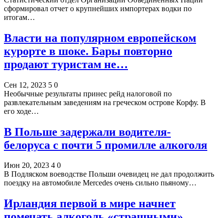
сформировал отчет о крупнейших импортерах водки по
итогам…
Власти на популярном европейском
курорте в шоке. Бары повторно
продают туристам не…
Сен 12, 2023
5
0
Необычные результаты принес рейд налоговой по
развлекательным заведениям на греческом острове Корфу. В
его ходе…
В Польше задержали водителя-
белоруса с почти 5 промилле алкоголя
Июн 20, 2023
4
0
В Подляском воеводстве Польши очевидец не дал продолжить
поездку на автомобиле Mercedes очень сильно пьяному…
Ирландия первой в мире начнет
помечать алкоголь «страшными»