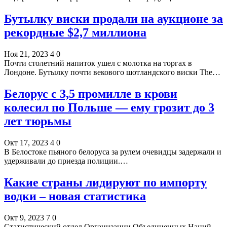
Бутылку виски продали на аукционе за
рекордные $2,7 миллиона
Ноя 21, 2023
4
0
Почти столетний напиток ушел с молотка на торгах в
Лондоне. Бутылку почти векового шотландского виски The…
Белорус с 3,5 промилле в крови
колесил по Польше — ему грозит до 3
лет тюрьмы
Окт 17, 2023
4
0
В Белостоке пьяного белоруса за рулем очевидцы задержали и
удерживали до приезда полиции.…
Какие страны лидируют по импорту
водки – новая статистика
Окт 9, 2023
7
0
Статистический отдел Организации Объединенных Наций