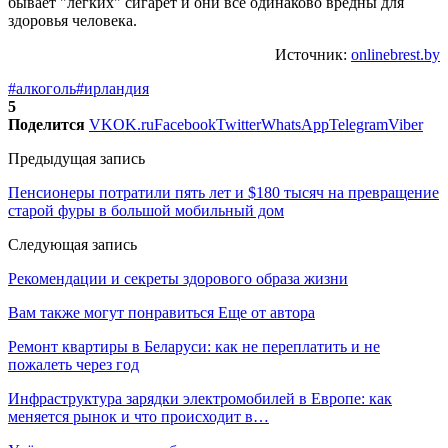
бывает "легких" сигарет и они все одинаково вредны для
здоровья человека.
Источник:
onlinebrest.by
#алкоголь
#ирландия
5
Поделится
VK
OK.ru
Facebook
Twitter
WhatsApp
Telegram
Viber
Предыдущая запись
Пенсионеры потратили пять лет и $180 тысяч на превращение
старой фуры в большой мобильный дом
Следующая запись
Рекомендации и секреты здорового образа жизни
Вам также могут понравиться
Еще от автора
Ремонт квартиры в Беларуси: как не переплатить и не
пожалеть через год
Инфраструктура зарядки электромобилей в Европе: как
меняется рынок и что происходит в…