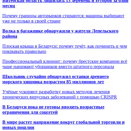
Витебская область лишилась 13 деревень и хуторов за один
месяц
Почему границы авторынков стираются: машины выбирают
уже не только в своей стране
Волка в багажнике обнаружили у жителя Лепельского
района
Плоская крыша в Беларуси: почему течёт, как починить и чем
покрывать правильно
Профессиональный клининг: почему брестские компании всё
чаще нанимают уборщиков вместо штатного персонала
Школьник случайно обнаружил останки древнего
морского хищника возрастом 85 миллионов лет
Учёные ускоряют разработку новых методов лечения
хронических вирусных заболеваний с помощью CRISPR
В
Беларуси пока не готовы вводить возрастные
ограничения для соцсетей
В мире растет напряжение вокруг глобальной торговли и
новых пошлин