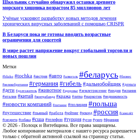
Школьник случайно обнаружил останки древнего
морского хищника возрастом 85 миллионов лет
Учёные ускоряют разработку новых методов лечения
хронических вирусных заболеваний с помощью CRISPR
В
Беларуси пока не готовы вводить возрастные
ограничения для соцсетей
В мире растет напряжение вокруг глобальной торговли и
новых пошлин
Метки
#беларусь
#авто
#tochka
#австрия
#blizko
#алкоголь
#бизнес
#германия
#гибель
#дальнобойщик
#деньга
#великобритания
#дети
#животное
#землетрясение
#индия
#долгожитель
#испания
#здоровье
#китай
#кража
#наркотик
#италия
#литва
#недвижимость
#контрабанда
#польша
#новости компаний
#полиция
#питание
#россия
#путешествие
#пьяный
#работа
#рейтинг
#рекорд
#самолёт
#сша
#турция
#телефон
#сигарета
#собака
#умер
#угон
#франция
© 2026 - Полоцк и Витебщина. Все права защищены.
Любое копирование материалов с нашего ресурса разрешается
только с обратной активной ссылкой на страницу статьи.