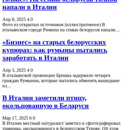
напали в Италии
Апр 8, 2025
4
0
Фото из открытых источников (иллюстративное) В
итальянском городе Римини на семью белорусов напали…
«Бизнес» на старых белорусских
купюрах: как румыны пытались
заработать в Италии
Апр 3, 2025
4
0
В итальянской провинции Брешиа задержали четырех
граждан Румынии, которые пытались обменять вышедшие
из…
В Италии заметили птицу,
окольцованную в Беларуси
Мар 17, 2025
6
0
В Италии местный натуралист заметил и сфотографировал
травника, окольцованного в белорусском Турове. Об этом