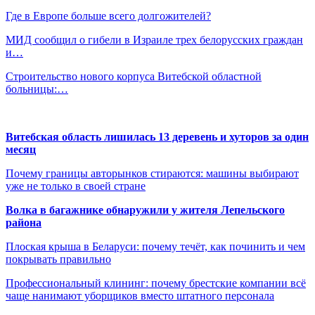
Где в Европе больше всего долгожителей?
МИД сообщил о гибели в Израиле трех белорусских граждан
и…
Строительство нового корпуса Витебской областной
больницы:…
Витебская область лишилась 13 деревень и хуторов за один
месяц
Почему границы авторынков стираются: машины выбирают
уже не только в своей стране
Волка в багажнике обнаружили у жителя Лепельского
района
Плоская крыша в Беларуси: почему течёт, как починить и чем
покрывать правильно
Профессиональный клининг: почему брестские компании всё
чаще нанимают уборщиков вместо штатного персонала