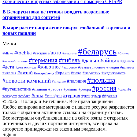
хронических вирусных заболеваний с помощью CRISPR
В
Беларуси пока не готовы вводить возрастные
ограничения для соцсетей
В мире растет напряжение вокруг глобальной торговли и
новых пошлин
Метки
#беларусь
#авто
#tochka
#австрия
#blizko
#алкоголь
#бизнес
#германия
#гибель
#дальнобойщик
#деньга
#великобритания
#дети
#животное
#землетрясение
#индия
#долгожитель
#испания
#здоровье
#китай
#кража
#наркотик
#италия
#литва
#недвижимость
#контрабанда
#польша
#новости компаний
#полиция
#питание
#россия
#путешествие
#пьяный
#работа
#рейтинг
#рекорд
#самолёт
#сша
#турция
#телефон
#сигарета
#собака
#умер
#угон
#франция
© 2026 - Полоцк и Витебщина. Все права защищены.
Любое копирование материалов с нашего ресурса разрешается
только с обратной активной ссылкой на страницу статьи.
Все материалы опубликованные на сайте взяты с открытых
источников и других порталов интернета, все права на
авторство принадлежат их законным владельцам.
Sign in