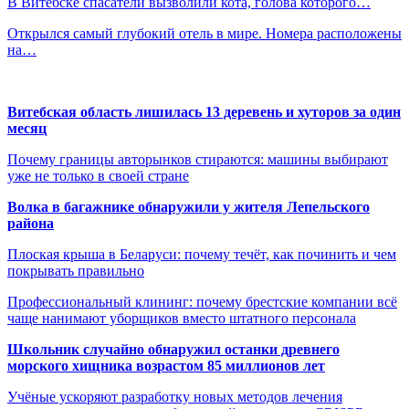
В Витебске спасатели вызволили кота, голова которого…
Открылся самый глубокий отель в мире. Номера расположены
на…
Витебская область лишилась 13 деревень и хуторов за один
месяц
Почему границы авторынков стираются: машины выбирают
уже не только в своей стране
Волка в багажнике обнаружили у жителя Лепельского
района
Плоская крыша в Беларуси: почему течёт, как починить и чем
покрывать правильно
Профессиональный клининг: почему брестские компании всё
чаще нанимают уборщиков вместо штатного персонала
Школьник случайно обнаружил останки древнего
морского хищника возрастом 85 миллионов лет
Учёные ускоряют разработку новых методов лечения