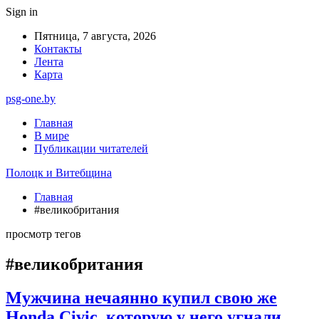
Sign in
Пятница, 7 августа, 2026
Контакты
Лента
Карта
psg-one.by
Главная
В мире
Публикации читателей
Полоцк и Витебщина
Главная
#великобритания
просмотр тегов
#великобритания
Мужчина нечаянно купил свою же
Honda Civic, которую у него угнали