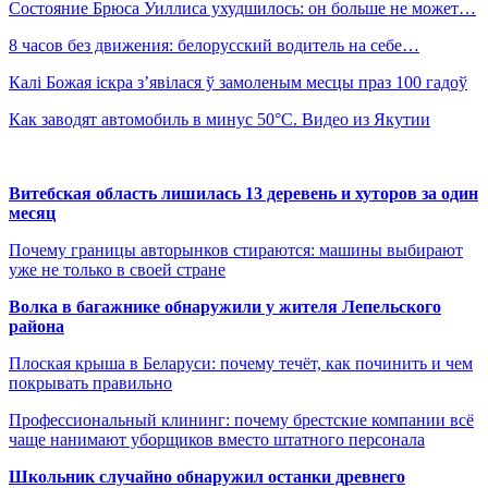
Состояние Брюса Уиллиса ухудшилось: он больше не может…
8 часов без движения: белорусский водитель на себе…
Калі Божая іскра з’явілася ў замоленым месцы праз 100 гадоў
Как заводят автомобиль в минус 50°C. Видео из Якутии
Витебская область лишилась 13 деревень и хуторов за один
месяц
Почему границы авторынков стираются: машины выбирают
уже не только в своей стране
Волка в багажнике обнаружили у жителя Лепельского
района
Плоская крыша в Беларуси: почему течёт, как починить и чем
покрывать правильно
Профессиональный клининг: почему брестские компании всё
чаще нанимают уборщиков вместо штатного персонала
Школьник случайно обнаружил останки древнего