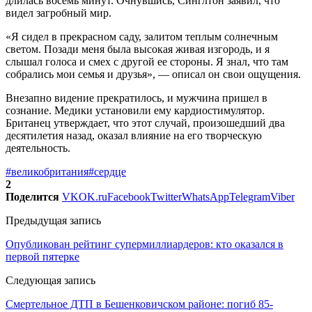
длилась восемь минут. Очнувшись, Синглтон заявил, что
видел загробный мир.
«Я сидел в прекрасном саду, залитом теплым солнечным
светом. Позади меня была высокая живая изгородь, и я
слышал голоса и смех с другой ее стороны. Я знал, что там
собрались мои семья и друзья», — описал он свои ощущения.
Внезапно видение прекратилось, и мужчина пришел в
сознание. Медики установили ему кардиостимулятор.
Британец утверждает, что этот случай, произошедший два
десятилетия назад, оказал влияние на его творческую
деятельность.
#великобритания
#сердце
2
Поделится
VK
OK.ru
Facebook
Twitter
WhatsApp
Telegram
Viber
Предыдущая запись
Опубликован рейтинг супермиллиардеров: кто оказался в
первой пятерке
Следующая запись
Смертельное ДТП в Бешенковичском районе: погиб 85-