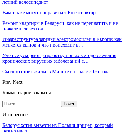
летний велосипедист
Вам также могут понравиться
Еще от автора
Ремонт квартиры в Беларуси: как не переплатить и не
пожалеть через год
Инфраструктура зарядки электромобилей в Европе: как
меняется рынок и что происходит в…
Учёные ускоряют разработку новых методов лечения
хронических вирусных заболеваний с…
Сколько стоит жильё в Минске в начале 2026 года
Prev
Next
Комментарии закрыты.
Интересное:
Белорус хотел вывезти из Польши прицеп, который
разыскивал…