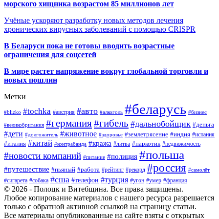
морского хищника возрастом 85 миллионов лет
Учёные ускоряют разработку новых методов лечения
хронических вирусных заболеваний с помощью CRISPR
В
Беларуси пока не готовы вводить возрастные
ограничения для соцсетей
В мире растет напряжение вокруг глобальной торговли и
новых пошлин
Метки
#беларусь
#авто
#tochka
#австрия
#blizko
#алкоголь
#бизнес
#германия
#гибель
#дальнобойщик
#деньга
#великобритания
#дети
#животное
#землетрясение
#индия
#долгожитель
#испания
#здоровье
#китай
#кража
#наркотик
#италия
#литва
#недвижимость
#контрабанда
#польша
#новости компаний
#полиция
#питание
#россия
#путешествие
#пьяный
#работа
#рейтинг
#рекорд
#самолёт
#сша
#турция
#телефон
#сигарета
#собака
#умер
#угон
#франция
© 2026 - Полоцк и Витебщина. Все права защищены.
Любое копирование материалов с нашего ресурса разрешается
только с обратной активной ссылкой на страницу статьи.
Все материалы опубликованные на сайте взяты с открытых