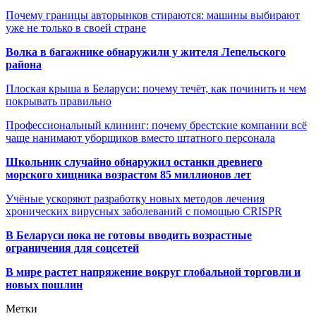
Почему границы авторынков стираются: машины выбирают
уже не только в своей стране
Волка в багажнике обнаружили у жителя Лепельского
района
Плоская крыша в Беларуси: почему течёт, как починить и чем
покрывать правильно
Профессиональный клининг: почему брестские компании всё
чаще нанимают уборщиков вместо штатного персонала
Школьник случайно обнаружил останки древнего
морского хищника возрастом 85 миллионов лет
Учёные ускоряют разработку новых методов лечения
хронических вирусных заболеваний с помощью CRISPR
В
Беларуси пока не готовы вводить возрастные
ограничения для соцсетей
В мире растет напряжение вокруг глобальной торговли и
новых пошлин
Метки