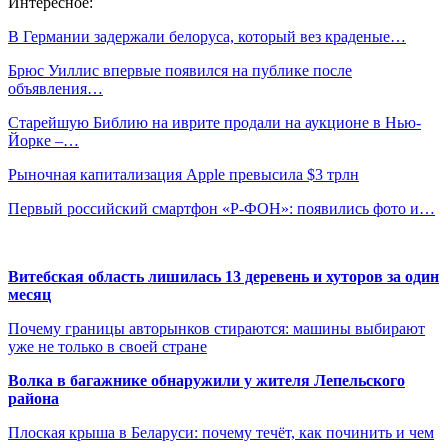
Интересное:
В Германии задержали белоруса, который вез краденые…
Брюс Уиллис впервые появился на публике после
объявления…
Старейшую Библию на иврите продали на аукционе в Нью-
Йорке –…
Рыночная капитализация Apple превысила $3 трлн
Первый российский смартфон «Р-ФОН»: появились фото и…
Витебская область лишилась 13 деревень и хуторов за один
месяц
Почему границы авторынков стираются: машины выбирают
уже не только в своей стране
Волка в багажнике обнаружили у жителя Лепельского
района
Плоская крыша в Беларуси: почему течёт, как починить и чем