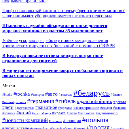
покрывать правильно
Профессиональный клининг: почему брестские компании всё
чаще нанимают уборщиков вместо штатного персонала
Школьник случайно обнаружил останки древнего
морского хищника возрастом 85 миллионов лет
Учёные ускоряют разработку новых методов лечения
хронических вирусных заболеваний с помощью CRISPR
В
Беларуси пока не готовы вводить возрастные
ограничения для соцсетей
В мире растет напряжение вокруг глобальной торговли и
новых пошлин
Метки
#беларусь
#авто
#tochka
#австрия
#blizko
#алкоголь
#бизнес
#германия
#гибель
#дальнобойщик
#деньга
#великобритания
#дети
#животное
#землетрясение
#индия
#долгожитель
#испания
#здоровье
#китай
#кража
#наркотик
#италия
#литва
#недвижимость
#контрабанда
#польша
#новости компаний
#полиция
#питание
#россия
#путешествие
#пьяный
#работа
#рейтинг
#рекорд
#самолёт