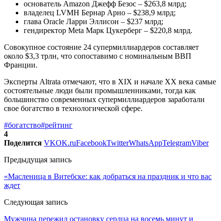
основатель Amazon Джефф Безос – $263,8 млрд;
владелец LVMH Бернар Арно – $238,9 млрд;
глава Oracle Ларри Эллисон – $237 млрд;
гендиректор Meta Марк Цукерберг – $220,8 млрд.
Совокупное состояние 24 супермиллиардеров составляет
около $3,3 трлн, что сопоставимо с номинальным ВВП
Франции.
Эксперты Altrata отмечают, что в XIX и начале XX века самые
состоятельные люди были промышленниками, тогда как
большинство современных супермиллиардеров заработали
свое богатство в технологической сфере.
#богатство
#рейтинг
4
Поделится
VK
OK.ru
Facebook
Twitter
WhatsApp
Telegram
Viber
Предыдущая запись
«Масленица в Витебске: как добраться на праздник и что вас
ждет
Следующая запись
Мужчина пережил остановку сердца на восемь минут и