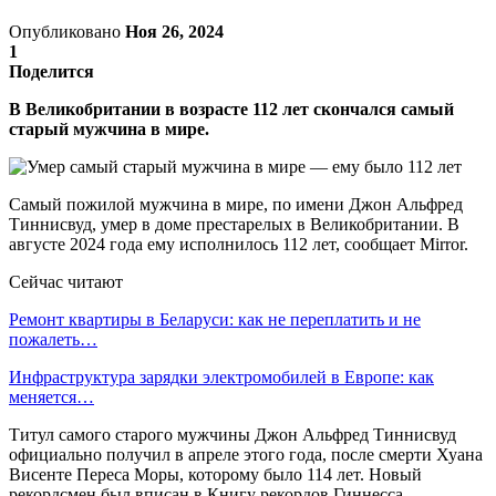
Опубликовано
Ноя 26, 2024
1
Поделится
В Великобритании в возрасте 112 лет скончался самый
старый мужчина в мире.
Самый пожилой мужчина в мире, по имени Джон Альфред
Тиннисвуд, умер в доме престарелых в Великобритании. В
августе 2024 года ему исполнилось 112 лет, сообщает Mirror.
Сейчас читают
Ремонт квартиры в Беларуси: как не переплатить и не
пожалеть…
Инфраструктура зарядки электромобилей в Европе: как
меняется…
Титул самого старого мужчины Джон Альфред Тиннисвуд
официально получил в апреле этого года, после смерти Хуана
Висенте Переса Моры, которому было 114 лет. Новый
рекордсмен был вписан в Книгу рекордов Гиннесса.