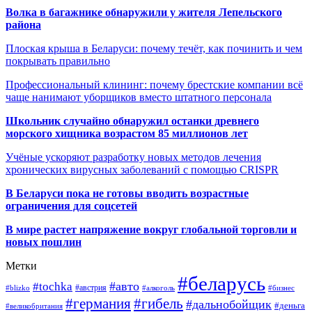
Волка в багажнике обнаружили у жителя Лепельского
района
Плоская крыша в Беларуси: почему течёт, как починить и чем
покрывать правильно
Профессиональный клининг: почему брестские компании всё
чаще нанимают уборщиков вместо штатного персонала
Школьник случайно обнаружил останки древнего
морского хищника возрастом 85 миллионов лет
Учёные ускоряют разработку новых методов лечения
хронических вирусных заболеваний с помощью CRISPR
В
Беларуси пока не готовы вводить возрастные
ограничения для соцсетей
В мире растет напряжение вокруг глобальной торговли и
новых пошлин
Метки
#беларусь
#авто
#tochka
#австрия
#blizko
#алкоголь
#бизнес
#германия
#гибель
#дальнобойщик
#деньга
#великобритания