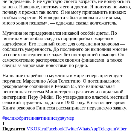
не поделаешь. Я не чувствую своего возраста, не волнуюсь из-
за него. Наверное, поэтому я его и достиг. Я понятия не имею,
почему я прожил так долго. Я не могу припомнить никаких
особых секретов. В молодости я был довольно активным,
много ходил пешком», — однажды сказал долгожитель.
Мужчина не придерживался никакой особой диеты. По
пятницам он любил съедать порцию рыбы с жареным
картофелем. Его главный совет для сохранения здоровья —
соблюдать умеренность. До последнего он выполнял многие
из своих повседневных задач без посторонней помощи. Он
самостоятельно распоряжался своими финансами, а также
следил за мировыми новостями по радио.
На звание старейшего мужчины в мире теперь претендует
перуанец Марселино Абад Толентино. О потенциальном
рекордсмене сообщили в Pension 65, это национальная
пенсионная система Министерства развития и социальной
интеграции Перу (Midis). По утверждению властей, местный
сельский труженик родился в 1900 году. В настоящее время
Книга рекордов Гиннесса рассматривает перуанскую заявку.
#великобритания
#тиннисвуд
#умер
1
Поделится
VK
OK.ru
Facebook
Twitter
WhatsApp
Telegram
Viber