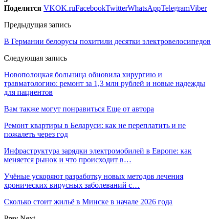
Поделится
VK
OK.ru
Facebook
Twitter
WhatsApp
Telegram
Viber
Предыдущая запись
В Германии белорусы похитили десятки электровелосипедов
Следующая запись
Новополоцкая больница обновила хирургию и
травматологию: ремонт за 1,3 млн рублей и новые надежды
для пациентов
Вам также могут понравиться
Еще от автора
Ремонт квартиры в Беларуси: как не переплатить и не
пожалеть через год
Инфраструктура зарядки электромобилей в Европе: как
меняется рынок и что происходит в…
Учёные ускоряют разработку новых методов лечения
хронических вирусных заболеваний с…
Сколько стоит жильё в Минске в начале 2026 года
Prev
Next