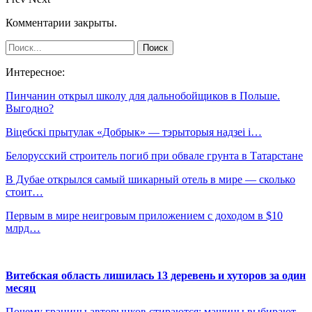
Комментарии закрыты.
Интересное:
Пинчанин открыл школу для дальнобойщиков в Польше.
Выгодно?
Віцебскі прытулак «‎Добрык»‎ — тэрыторыя надзеі і…
Белорусский строитель погиб при обвале грунта в Татарстане
В Дубае открылся самый шикарный отель в мире — сколько
стоит…
Первым в мире неигровым приложением с доходом в $10
млрд…
Витебская область лишилась 13 деревень и хуторов за один
месяц
Почему границы авторынков стираются: машины выбирают