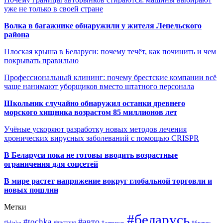
уже не только в своей стране
Волка в багажнике обнаружили у жителя Лепельского
района
Плоская крыша в Беларуси: почему течёт, как починить и чем
покрывать правильно
Профессиональный клининг: почему брестские компании всё
чаще нанимают уборщиков вместо штатного персонала
Школьник случайно обнаружил останки древнего
морского хищника возрастом 85 миллионов лет
Учёные ускоряют разработку новых методов лечения
хронических вирусных заболеваний с помощью CRISPR
В
Беларуси пока не готовы вводить возрастные
ограничения для соцсетей
В мире растет напряжение вокруг глобальной торговли и
новых пошлин
Метки
#беларусь
#авто
#tochka
#австрия
#blizko
#алкоголь
#бизнес