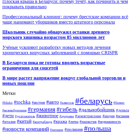
Плоская крыша в Беларуси: почему течёт, как починить и чем
покрывать правильно
Профессиональный клининг: почему брестские компании всё
чаще нанимают уборщиков вместо штатного персонала
Школьник случайно обнаружил останки древнего
морского хищника возрастом 85 миллионов лет
Учёные ускоряют разработку новых методов лечения
хронических вирусных заболеваний с помощью CRISPR
В
Беларуси пока не готовы вводить возрастные
ограничения для соцсетей
В мире растет напряжение вокруг глобальной торговли и
новых пошлин
Метки
#беларусь
#авто
#tochka
#австрия
#blizko
#алкоголь
#бизнес
#германия
#гибель
#дальнобойщик
#деньга
#великобритания
#дети
#животное
#землетрясение
#индия
#долгожитель
#испания
#здоровье
#китай
#кража
#наркотик
#италия
#литва
#недвижимость
#контрабанда
#польша
#новости компаний
#полиция
#питание