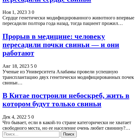
Ноя 1, 2023
3
0
Сердце генетически модифицированного животного впервые
пересадили полтора года назад, тогда пациент прожил…
Прорыв в медицине: человеку
пересадили почки свиньи — и они
работают
Авг 18, 2023
5
0
Ученые из Университета Алабамы провели успешную
трансплантацию двух генетически модифицированных почек
свиньи…
В Китае построили небоскреб, жить в
котором будут только свиньи
Дек 4, 2022
5
0
Что бывает, если в какой-то стране категорически не хватает
свободного места, но ее население очень любит свинину?…