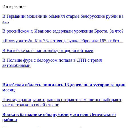
Интересное:
В Германии мошенник обменял старые белорусские рубли на
2…
В российском г. Иваново задержали уроженца Бреста. За что?
«Я хочу жить!». Как 33-летняя девушка сбросила 165 кг без…
В Витебске кот спас хозяйку от ядовитой змеи
В Польше фура с белорусом попала в ДТП с тремя
автомобилями
Витебская область лишилась 13 деревень и хуторов за один
месяц
Почему границы авторынков стираются: машины выбирают
уже не только в своей стране
Волка в багажнике обнаружили у жителя Лепельского
района