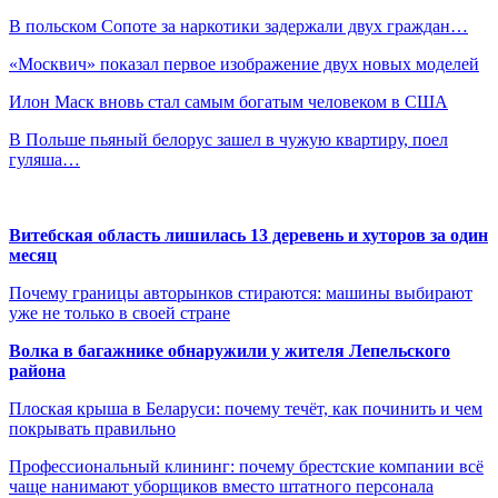
В польском Сопоте за наркотики задержали двух граждан…
«Москвич» показал первое изображение двух новых моделей
Илон Маск вновь стал самым богатым человеком в США
В Польше пьяный белорус зашел в чужую квартиру, поел
гуляша…
Витебская область лишилась 13 деревень и хуторов за один
месяц
Почему границы авторынков стираются: машины выбирают
уже не только в своей стране
Волка в багажнике обнаружили у жителя Лепельского
района
Плоская крыша в Беларуси: почему течёт, как починить и чем
покрывать правильно
Профессиональный клининг: почему брестские компании всё
чаще нанимают уборщиков вместо штатного персонала