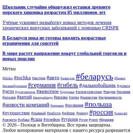
Школьник случайно обнаружил останки древнего
морского хищника возрастом 85 миллионов лет
Учёные ускоряют разработку новых методов лечения
хронических вирусных заболеваний с помощью CRISPR
В
Беларуси пока не готовы вводить возрастные
ограничения для соцсетей
В мире растет напряжение вокруг глобальной торговли и
новых пошлин
Метки
#беларусь
#авто
#tochka
#австрия
#blizko
#алкоголь
#бизнес
#германия
#гибель
#дальнобойщик
#деньга
#великобритания
#дети
#животное
#землетрясение
#индия
#долгожитель
#испания
#здоровье
#китай
#кража
#наркотик
#италия
#литва
#недвижимость
#контрабанда
#польша
#новости компаний
#полиция
#питание
#россия
#путешествие
#пьяный
#работа
#рейтинг
#рекорд
#самолёт
#сша
#турция
#телефон
#сигарета
#собака
#умер
#угон
#франция
© 2026 - Полоцк и Витебщина. Все права защищены.
Любое копирование материалов с нашего ресурса разрешается