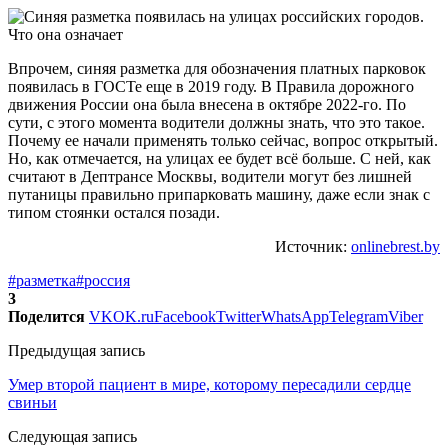
Впрочем, синяя разметка для обозначения платных парковок
появилась в ГОСТе еще в 2019 году. В Правила дорожного
движения России она была внесена в октябре 2022-го. По
сути, с этого момента водители должны знать, что это такое.
Почему ее начали применять только сейчас, вопрос открытый.
Но, как отмечается, на улицах ее будет всё больше. С ней, как
считают в Дептрансе Москвы, водители могут без лишней
путаницы правильно припарковать машину, даже если знак с
типом стоянки остался позади.
Источник:
onlinebrest.by
#разметка
#россия
3
Поделится
VK
OK.ru
Facebook
Twitter
WhatsApp
Telegram
Viber
Предыдущая запись
Умер второй пациент в мире, которому пересадили сердце
свиньи
Следующая запись