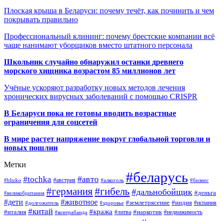
Плоская крыша в Беларуси: почему течёт, как починить и чем
покрывать правильно
Профессиональный клининг: почему брестские компании всё
чаще нанимают уборщиков вместо штатного персонала
Школьник случайно обнаружил останки древнего
морского хищника возрастом 85 миллионов лет
Учёные ускоряют разработку новых методов лечения
хронических вирусных заболеваний с помощью CRISPR
В
Беларуси пока не готовы вводить возрастные
ограничения для соцсетей
В мире растет напряжение вокруг глобальной торговли и
новых пошлин
Метки
#беларусь
#авто
#tochka
#австрия
#blizko
#алкоголь
#бизнес
#германия
#гибель
#дальнобойщик
#деньга
#великобритания
#дети
#животное
#землетрясение
#индия
#долгожитель
#испания
#здоровье
#китай
#кража
#наркотик
#италия
#литва
#недвижимость
#контрабанда