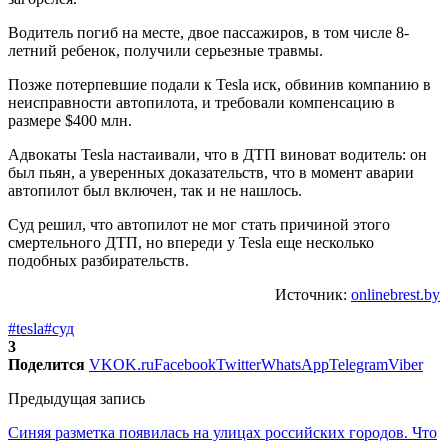
Водитель погиб на месте, двое пассажиров, в том числе 8-
летний ребенок, получили серьезные травмы.
Позже потерпевшие подали к Tesla иск, обвинив компанию в
неисправности автопилота, и требовали компенсацию в
размере $400 млн.
Адвокаты Tesla настаивали, что в ДТП виноват водитель: он
был пьян, а уверенных доказательств, что в момент аварии
автопилот был включен, так и не нашлось.
Суд решил, что автопилот не мог стать причиной этого
смертельного ДТП, но впереди у Tesla еще несколько
подобных разбирательств.
Источник:
onlinebrest.by
#tesla
#суд
3
Поделится
VK
OK.ru
Facebook
Twitter
WhatsApp
Telegram
Viber
Предыдущая запись
Синяя разметка появилась на улицах российских городов. Что