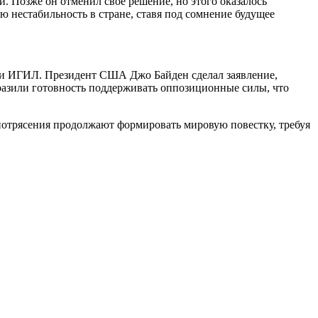
 Позже он отменил свое решение, но этого оказалось
 нестабильность в стране, ставя под сомнение будущее
вки ИГИЛ. Президент США Джо Байден сделал заявление,
разили готовность поддерживать оппозиционные силы, что
 потрясения продолжают формировать мировую повестку, требуя