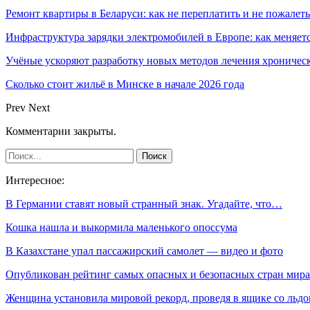
Ремонт квартиры в Беларуси: как не переплатить и не пожалеть
Инфраструктура зарядки электромобилей в Европе: как меняет
Учёные ускоряют разработку новых методов лечения хрониче
Сколько стоит жильё в Минске в начале 2026 года
Prev
Next
Комментарии закрыты.
Интересное:
В Германии ставят новый странный знак. Угадайте, что…
Кошка нашла и выкормила маленького опоссума
В Казахстане упал пассажирский самолет — видео и фото
Опубликован рейтинг самых опасных и безопасных стран мир
Женщина установила мировой рекорд, проведя в ящике со ль