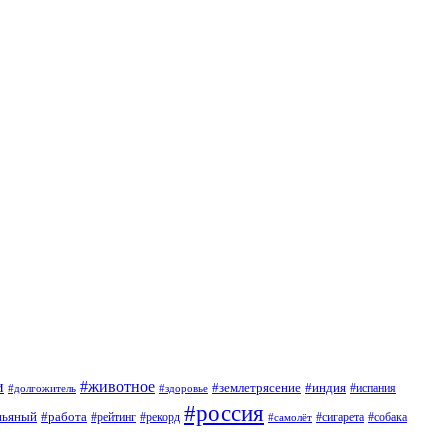
и
#животное
#землетрясение
#индия
#долгожитель
#испания
#здоровье
#россия
пьяный
#работа
#сигарета
#собака
#рейтинг
#рекорд
#самолёт