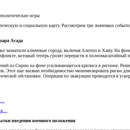
тическую и социальную карту. Рассмотрим три значимых событ
шара Асада
ки захватили ключевые города, включая Алеппо и Хаму. На фоне
нфликте, который теперь грозит перерасти в полномасштабный 
ений из Сирии на фоне усиливающегося кризиса в регионе. Реш
ов. Этот шаг вызван необходимостью минимизировать риски для
ической обстановки. Операция по эвакуации проводится в уско
ть…
тся…
пытки введения военного положения