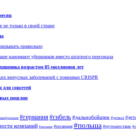
месяц
не только в своей стране
на
покрывать правильно
чаще нанимают уборщиков вместо штатного персонала
хищника возрастом 85 миллионов лет
ских вирусных заболеваний с помощью CRISPR
 для соцсетей
новых пошлин
#германия
#гибель
#дальнобойщик
#дет
#деньга
ликобритания
#польша
вости компаний
#полиция
#путешествие
#
#питание