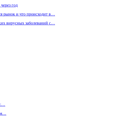
 через год
ся рынок и что происходит в…
ских вирусных заболеваний с…
а:…
дом…