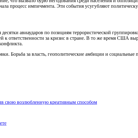
, что вызвало бурю негодования среди населения и оппозиции.
ала процесс импичмента. Эти события усугубляют политическую
я десятки авиаударов по позициям террористической группиро
 к ответственности за кризис в стране. В то же время США вы
конфликта.
вки. Борьба за власть, геополитические амбиции и социальные
лив свою возлюбленную креативным способом
ете