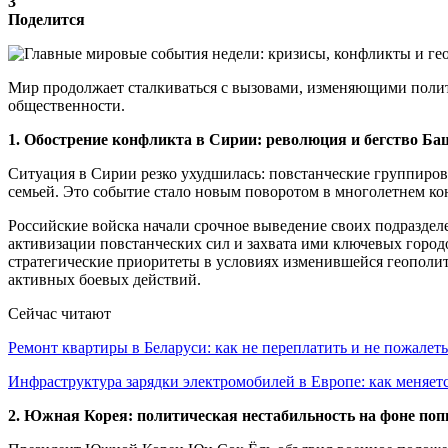
3
Поделится
Мир продолжает сталкиваться с вызовами, изменяющими поли
общественности.
1. Обострение конфликта в Сирии: революция и бегство Ба
Ситуация в Сирии резко ухудшилась: повстанческие группиров
семьей. Это событие стало новым поворотом в многолетнем ко
Российские войска начали срочное выведение своих подраздел
активизации повстанческих сил и захвата ими ключевых город
стратегические приоритеты в условиях изменившейся геополит
активных боевых действий.
Сейчас читают
Ремонт квартиры в Беларуси: как не переплатить и не пожале
Инфраструктура зарядки электромобилей в Европе: как меняе
2. Южная Корея: политическая нестабильность на фоне по