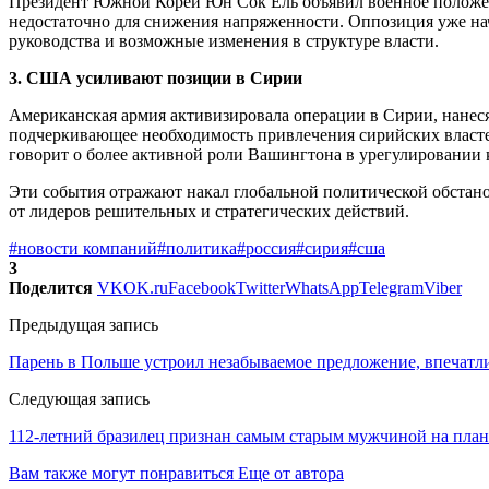
Президент Южной Кореи Юн Сок Ёль объявил военное положение
недостаточно для снижения напряженности. Оппозиция уже нач
руководства и возможные изменения в структуре власти.
3. США усиливают позиции в Сирии
Американская армия активизировала операции в Сирии, нанес
подчеркивающее необходимость привлечения сирийских властей
говорит о более активной роли Вашингтона в урегулировании 
Эти события отражают накал глобальной политической обстано
от лидеров решительных и стратегических действий.
#новости компаний
#политика
#россия
#сирия
#сша
3
Поделится
VK
OK.ru
Facebook
Twitter
WhatsApp
Telegram
Viber
Предыдущая запись
Парень в Польше устроил незабываемое предложение, впечат
Следующая запись
112-летний бразилец признан самым старым мужчиной на план
Вам также могут понравиться
Еще от автора