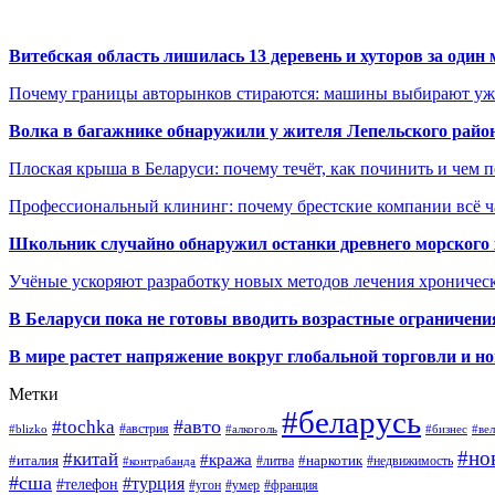
Витебская область лишилась 13 деревень и хуторов за один 
Почему границы авторынков стираются: машины выбирают уже 
Волка в багажнике обнаружили у жителя Лепельского райо
Плоская крыша в Беларуси: почему течёт, как починить и чем 
Профессиональный клининг: почему брестские компании всё 
Школьник случайно обнаружил останки древнего морского 
Учёные ускоряют разработку новых методов лечения хрониче
В
Беларуси пока не готовы вводить возрастные ограничения
В мире растет напряжение вокруг глобальной торговли и 
Метки
#беларусь
#авто
#tochka
#австрия
#blizko
#алкоголь
#ве
#бизнес
#но
#китай
#кража
#наркотик
#италия
#литва
#недвижимость
#контрабанда
#сша
#турция
#телефон
#умер
#угон
#франция