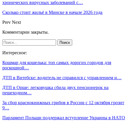
хронических вирусных заболеваний с…
Сколько стоит жильё в Минске в начале 2026 года
Prev
Next
Комментарии закрыты.
Интересное:
Кошмар для кошелька: топ самых дорогих городов для
роскошной…
ДТП в Витебске: водитель не справился с управлением и…
ДТП в Орше: легковушка сбила двух пенсионерок на
пешеходном…
За сбор краснокнижных грибов в России с 12 октября грозит
9…
Парламент Польши поддержал вступление Украины в НАТО