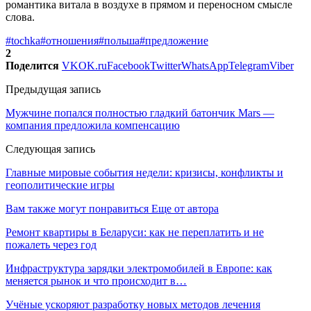
романтика витала в воздухе в прямом и переносном смысле
слова.
#tochka
#отношения
#польша
#предложение
2
Поделится
VK
OK.ru
Facebook
Twitter
WhatsApp
Telegram
Viber
Предыдущая запись
Мужчине попался полностью гладкий батончик Mars —
компания предложила компенсацию
Следующая запись
Главные мировые события недели: кризисы, конфликты и
геополитические игры
Вам также могут понравиться
Еще от автора
Ремонт квартиры в Беларуси: как не переплатить и не
пожалеть через год
Инфраструктура зарядки электромобилей в Европе: как
меняется рынок и что происходит в…
Учёные ускоряют разработку новых методов лечения