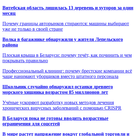
Витебская область лишилась 13 деревень и хуторов за один
месяц
Почему границы авторынков стираются: машины выбирают
уже не только в своей стране
Волка в багажнике обнаружили у жителя Лепельского
района
Плоская крыша в Беларуси: почему течёт, как починить и чем
покрывать правильно
Профессиональный клининг: почему брестские компании всё
чаще нанимают уборщиков вместо штатного персонала
Школьник случайно обнаружил останки древнего
морского хищника возрастом 85 миллионов лет
Учёные ускоряют разработку новых методов лечения
хронических вирусных заболеваний с помощью CRISPR
В
Беларуси пока не готовы вводить возрастные
ограничения для соцсетей
В мире растет напряжение вокруг глобальной торговли и