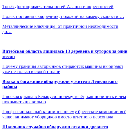
Топ-6 Достопримечательностей Аланьи и окрестностей
Поляк поставил скворечник, похожий на камеру скорости.…
Металлические ключницы: от практичной необходимости
до…
Витебская область лишилась 13 деревень и хуторов за один
месяц
Почему границы авторынков стираются: машины выбирают
уже не только в своей стране
Волка в багажнике обнаружили у жителя Лепельского
района
Плоская крыша в Беларуси: почему течёт, как починить и чем
покрывать правильно
Профессиональный клининг: почему брестские компании всё
чаще нанимают уборщиков вместо штатного персонала
Школьник случайно обнаружил останки древнего