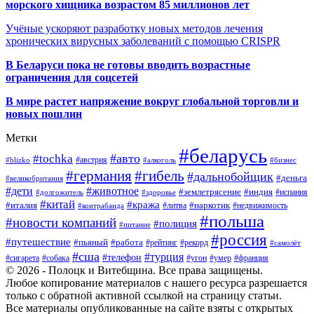
морского хищника возрастом 85 миллионов лет
Учёные ускоряют разработку новых методов лечения
хронических вирусных заболеваний с помощью CRISPR
В
Беларуси пока не готовы вводить возрастные
ограничения для соцсетей
В мире растет напряжение вокруг глобальной торговли и
новых пошлин
Метки
#беларусь
#авто
#tochka
#австрия
#blizko
#алкоголь
#бизнес
#германия
#гибель
#дальнобойщик
#деньга
#великобритания
#дети
#животное
#землетрясение
#индия
#долгожитель
#испания
#здоровье
#китай
#кража
#наркотик
#италия
#литва
#недвижимость
#контрабанда
#польша
#новости компаний
#полиция
#питание
#россия
#путешествие
#пьяный
#работа
#рейтинг
#рекорд
#самолёт
#сша
#турция
#телефон
#сигарета
#собака
#умер
#угон
#франция
© 2026 - Полоцк и Витебщина. Все права защищены.
Любое копирование материалов с нашего ресурса разрешается
только с обратной активной ссылкой на страницу статьи.
Все материалы опубликованные на сайте взяты с открытых