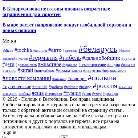
В
Беларуси пока не готовы вводить возрастные
ограничения для соцсетей
В мире растет напряжение вокруг глобальной торговли и
новых пошлин
Метки
#беларусь
#авто
#tochka
#австрия
#blizko
#алкоголь
#бизнес
#германия
#гибель
#дальнобойщик
#деньга
#великобритания
#дети
#животное
#землетрясение
#индия
#долгожитель
#испания
#здоровье
#китай
#кража
#наркотик
#италия
#литва
#недвижимость
#контрабанда
#польша
#новости компаний
#полиция
#питание
#россия
#путешествие
#пьяный
#работа
#рейтинг
#рекорд
#самолёт
#сша
#турция
#телефон
#сигарета
#собака
#умер
#угон
#франция
© 2026 - Полоцк и Витебщина. Все права защищены.
Любое копирование материалов с нашего ресурса разрешается
только с обратной активной ссылкой на страницу статьи.
Все материалы опубликованные на сайте взяты с открытых
источников и других порталов интернета, все права на
авторство принадлежат их законным владельцам.
Sign in