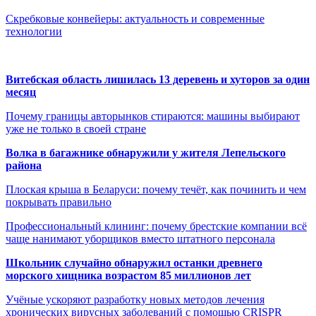
Скребковые конвейеры: актуальность и современные
технологии
Витебская область лишилась 13 деревень и хуторов за один
месяц
Почему границы авторынков стираются: машины выбирают
уже не только в своей стране
Волка в багажнике обнаружили у жителя Лепельского
района
Плоская крыша в Беларуси: почему течёт, как починить и чем
покрывать правильно
Профессиональный клининг: почему брестские компании всё
чаще нанимают уборщиков вместо штатного персонала
Школьник случайно обнаружил останки древнего
морского хищника возрастом 85 миллионов лет
Учёные ускоряют разработку новых методов лечения
хронических вирусных заболеваний с помощью CRISPR