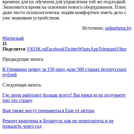
времени для их обучения для управления той же подлодкой.
Экономится время на освоении нового оборудования. Плюс
даже чисто психологически людям комфортнее иметь дело с
уже знакомым устройством.
Источник:
onlinebrest.by
#батискаф
11
Поделится
VK
OK.ru
Facebook
Twitter
WhatsApp
Telegram
Viber
Предыдущая запись
В Германии немцу за 150 евро дали 500 старых белорусских
рублей
Следующая запись
Где люди работают больше всего? Вы никогда не подумаете
про это страну
Вам также могут понравиться
Еще от автора
Ремонт квартиры в Беларуси: как не переплатить и не
пожалеть через год