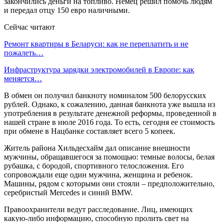
закончились деньги на топливо. Немец решил помочь людям
и передал отцу 150 евро наличными.
Сейчас читают
Ремонт квартиры в Беларуси: как не переплатить и не
пожалеть…
Инфраструктура зарядки электромобилей в Европе: как
меняется…
В обмен он получил банкноту номиналом 500 белорусских
рублей. Однако, к сожалению, данная банкнота уже вышла из
употребления в результате денежной реформы, проведенной в
нашей стране в июле 2016 года. То есть, сегодня ее стоимость
при обмене в Нацбанке составляет всего 5 копеек.
Житель района Хильдесхайм дал описание внешности
мужчины, обращавшегося за помощью: темные волосы, белая
рубашка, с бородой, спортивного телосложения. Его
сопровождали еще один мужчина, женщина и ребенок.
Машины, рядом с которыми они стояли – предположительно,
серебристый Mercedes и синий BMW.
Правоохранители ведут расследование. Лиц, имеющих
какую-либо информацию, способную пролить свет на