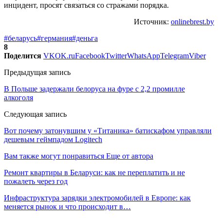
инцидент, просят связаться со стражами порядка.
Источник:
onlinebrest.by
#беларусь
#германия
#деньга
8
Поделится
VK
OK.ru
Facebook
Twitter
WhatsApp
Telegram
Viber
Предыдущая запись
В Польше задержали белоруса на фуре с 2,2 промилле
алкоголя
Следующая запись
Вот почему затонувшим у «Титаника» батискафом управляли
дешевым геймпадом Logitech
Вам также могут понравиться
Еще от автора
Ремонт квартиры в Беларуси: как не переплатить и не
пожалеть через год
Инфраструктура зарядки электромобилей в Европе: как
меняется рынок и что происходит в…