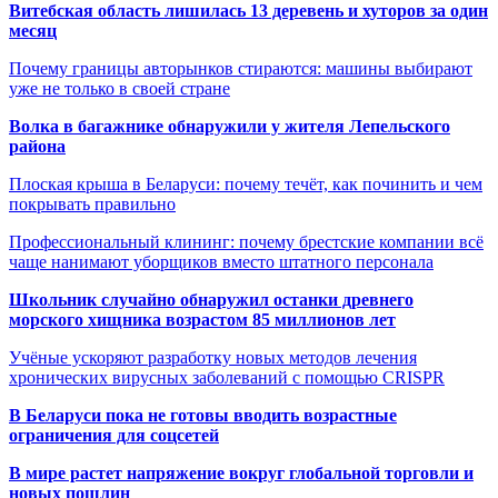
Витебская область лишилась 13 деревень и хуторов за один
месяц
Почему границы авторынков стираются: машины выбирают
уже не только в своей стране
Волка в багажнике обнаружили у жителя Лепельского
района
Плоская крыша в Беларуси: почему течёт, как починить и чем
покрывать правильно
Профессиональный клининг: почему брестские компании всё
чаще нанимают уборщиков вместо штатного персонала
Школьник случайно обнаружил останки древнего
морского хищника возрастом 85 миллионов лет
Учёные ускоряют разработку новых методов лечения
хронических вирусных заболеваний с помощью CRISPR
В
Беларуси пока не готовы вводить возрастные
ограничения для соцсетей
В мире растет напряжение вокруг глобальной торговли и
новых пошлин