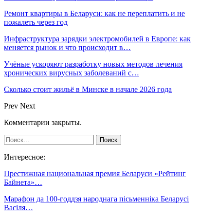
Ремонт квартиры в Беларуси: как не переплатить и не
пожалеть через год
Инфраструктура зарядки электромобилей в Европе: как
меняется рынок и что происходит в…
Учёные ускоряют разработку новых методов лечения
хронических вирусных заболеваний с…
Сколько стоит жильё в Минске в начале 2026 года
Prev
Next
Комментарии закрыты.
Интересное:
Престижная национальная премия Беларуси «Рейтинг
Байнета»…
Марафон да 100-годдзя народнага пісьменніка Беларусі
Васіля…