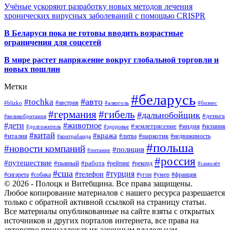
Учёные ускоряют разработку новых методов лечения
хронических вирусных заболеваний с помощью CRISPR
В
Беларуси пока не готовы вводить возрастные
ограничения для соцсетей
В мире растет напряжение вокруг глобальной торговли и
новых пошлин
Метки
#беларусь
#авто
#tochka
#австрия
#blizko
#алкоголь
#бизнес
#германия
#гибель
#дальнобойщик
#деньга
#великобритания
#дети
#животное
#землетрясение
#индия
#долгожитель
#испания
#здоровье
#китай
#кража
#наркотик
#италия
#литва
#недвижимость
#контрабанда
#польша
#новости компаний
#полиция
#питание
#россия
#путешествие
#пьяный
#работа
#рейтинг
#рекорд
#самолёт
#сша
#турция
#телефон
#сигарета
#собака
#умер
#угон
#франция
© 2026 - Полоцк и Витебщина. Все права защищены.
Любое копирование материалов с нашего ресурса разрешается
только с обратной активной ссылкой на страницу статьи.
Все материалы опубликованные на сайте взяты с открытых
источников и других порталов интернета, все права на
авторство принадлежат их законным владельцам.