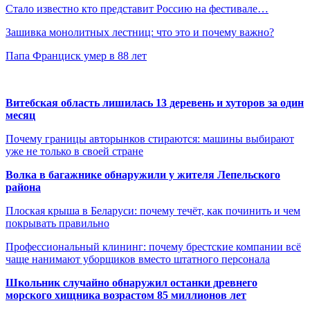
Стало известно кто представит Россию на фестивале…
Зашивка монолитных лестниц: что это и почему важно?
Папа Франциск умер в 88 лет
Витебская область лишилась 13 деревень и хуторов за один
месяц
Почему границы авторынков стираются: машины выбирают
уже не только в своей стране
Волка в багажнике обнаружили у жителя Лепельского
района
Плоская крыша в Беларуси: почему течёт, как починить и чем
покрывать правильно
Профессиональный клининг: почему брестские компании всё
чаще нанимают уборщиков вместо штатного персонала
Школьник случайно обнаружил останки древнего
морского хищника возрастом 85 миллионов лет