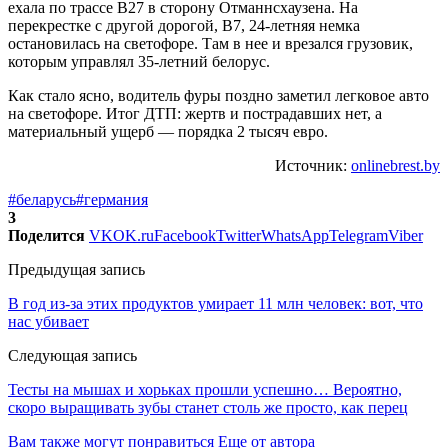
ехала по трассе B27 в сторону Отманнсхаузена. На
перекрестке с другой дорогой, B7, 24-летняя немка
остановилась на светофоре. Там в нее и врезался грузовик,
которым управлял 35-летний белорус.
Как стало ясно, водитель фуры поздно заметил легковое авто
на светофоре. Итог ДТП: жертв и пострадавших нет, а
материальный ущерб — порядка 2 тысяч евро.
Источник:
onlinebrest.by
#беларусь
#германия
3
Поделится
VK
OK.ru
Facebook
Twitter
WhatsApp
Telegram
Viber
Предыдущая запись
В год из-за этих продуктов умирает 11 млн человек: вот, что
нас убивает
Следующая запись
Тесты на мышах и хорьках прошли успешно… Вероятно,
скоро выращивать зубы станет столь же просто, как перец
Вам также могут понравиться
Еще от автора