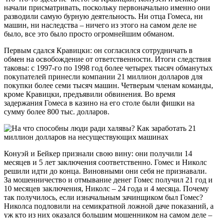
начали присматривать, поскольку первоначально именно они
разводили самую бурную деятельность. Ни отца Гомеса, ни
машин, ни наследства – ничего из этого на самом деле не
было, все это было просто огромнейшим обманом.
Первым сдался Кравицки: он согласился сотрудничать в
обмен на освобождение от ответственности. Итоги следствия
таковы: с 1997-го по 1998 год более четырех тысяч обманутых
покупателей принесли компании 21 миллион долларов для
покупки более семи тысяч машин. Четверым членам команды,
кроме Кравицки, предъявили обвинения. Во время
задержания Гомеса в казино на его столе были фишки на
сумму более 800 тыс. долларов.
Конуэй и Бейкер признали свою вину: они получили 14
месяцев и 5 лет заключения соответственно. Гомес и Николс
решили идти до конца. Виновными они себя не признавали.
За мошенничество и отмывание денег Гомес получил 21 год и
10 месяцев заключения, Николс – 24 года и 4 месяца. Почему
так получилось, если изначальным зачинщиком был Гомес?
Николса подловили на семикратной ложной даче показаний, а
уж кто из них оказался большим мошенником на самом деле –