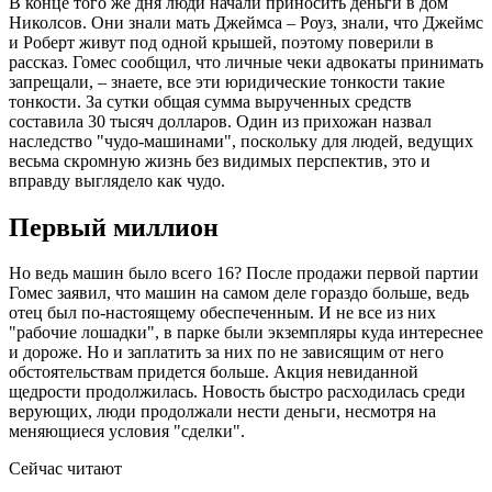
В конце того же дня люди начали приносить деньги в дом
Николсов. Они знали мать Джеймса – Роуз, знали, что Джеймс
и Роберт живут под одной крышей, поэтому поверили в
рассказ. Гомес сообщил, что личные чеки адвокаты принимать
запрещали, – знаете, все эти юридические тонкости такие
тонкости. За сутки общая сумма вырученных средств
составила 30 тысяч долларов. Один из прихожан назвал
наследство "чудо-машинами", поскольку для людей, ведущих
весьма скромную жизнь без видимых перспектив, это и
вправду выглядело как чудо.
Первый миллион
Но ведь машин было всего 16? После продажи первой партии
Гомес заявил, что машин на самом деле гораздо больше, ведь
отец был по-настоящему обеспеченным. И не все из них
"рабочие лошадки", в парке были экземпляры куда интереснее
и дороже. Но и заплатить за них по не зависящим от него
обстоятельствам придется больше. Акция невиданной
щедрости продолжилась. Новость быстро расходилась среди
верующих, люди продолжали нести деньги, несмотря на
меняющиеся условия "сделки".
Сейчас читают