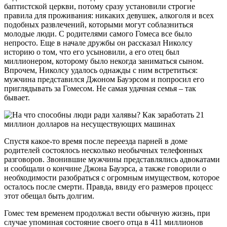
баптистской церкви, потому сразу установили строгие
правила для проживания: никаких девушек, алкоголя и всех
подобных развлечений, которыми могут соблазниться
молодые люди. С родителями самого Гомеса все было
непросто. Еще в начале дружбы он рассказал Николсу
историю о том, что его усыновили, а его отец был
миллионером, которому было некогда заниматься сыном.
Впрочем, Николсу удалось однажды с ним встретиться:
мужчина представился Джоном Бауэрсом и попросил его
приглядывать за Гомесом. Не самая удачная семья – так
бывает.
Спустя какое-то время после переезда парней в доме
родителей состоялось несколько необычных телефонных
разговоров. Звонившие мужчины представлялись адвокатами
и сообщали о кончине Джона Бауэрса, а также говорили о
необходимости разобраться с огромным имуществом, которое
осталось после смерти. Правда, ввиду его размеров процесс
этот обещал быть долгим.
Гомес тем временем продолжал вести обычную жизнь, при
случае упоминая состояние своего отца в 411 миллионов