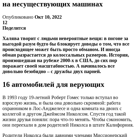
на несуществующих машинах
Опубликовано
Окт 10, 2022
12
Поделится
Халява творит с людьми невероятные вещи: в погоне за
выгодой разум будто бы блокирует доводы о том, что все
происходящее может быть просто обманом. И иногда
обман разрастается до колоссальных размеров. История,
произошедшая на рубеже 2000-х в США, до сих пор
поражает своей масштабностью. А начиналось все
довольно безобидно – с дружбы двух парней.
16 автомобилей для верующих
В 1993 году 19-летний Роберт Гомес только вступал во
взрослую жизнь, и была она довольно скромной: работа
охранником в Лос-Анджелесе и одна комната на двоих с
коллегой и другом Джеймсом Николсом. Спустя год такой
жизни друзья поняли: пора что-то менять. Чтобы сэкономить,
они переехали в дом родителей Николса в штате Калифорния.
Родители Николса были давними членами Миссионерский