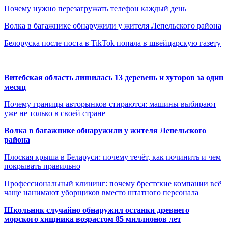
Почему нужно перезагружать телефон каждый день
Волка в багажнике обнаружили у жителя Лепельского района
Белоруска после поста в TikTok попала в швейцарскую газету
Витебская область лишилась 13 деревень и хуторов за один
месяц
Почему границы авторынков стираются: машины выбирают
уже не только в своей стране
Волка в багажнике обнаружили у жителя Лепельского
района
Плоская крыша в Беларуси: почему течёт, как починить и чем
покрывать правильно
Профессиональный клининг: почему брестские компании всё
чаще нанимают уборщиков вместо штатного персонала
Школьник случайно обнаружил останки древнего
морского хищника возрастом 85 миллионов лет