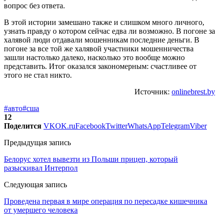
вопрос без ответа.
В этой истории замешано также и слишком много личного,
узнать правду о котором сейчас едва ли возможно. В погоне за
халявой люди отдавали мошенникам последние деньги. В
погоне за все той же халявой участники мошенничества
зашли настолько далеко, насколько это вообще можно
представить. Итог оказался закономерным: счастливее от
этого не стал никто.
Источник:
onlinebrest.by
#авто
#сша
12
Поделится
VK
OK.ru
Facebook
Twitter
WhatsApp
Telegram
Viber
Предыдущая запись
Белорус хотел вывезти из Польши прицеп, который
разыскивал Интерпол
Следующая запись
Проведена первая в мире операция по пересадке кишечника
от умершего человека