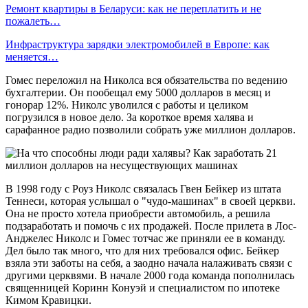
Ремонт квартиры в Беларуси: как не переплатить и не
пожалеть…
Инфраструктура зарядки электромобилей в Европе: как
меняется…
Гомес переложил на Николса вся обязательства по ведению
бухгалтерии. Он пообещал ему 5000 долларов в месяц и
гонорар 12%. Николс уволился с работы и целиком
погрузился в новое дело. За короткое время халява и
сарафанное радио позволили собрать уже миллион долларов.
В 1998 году с Роуз Николс связалась Гвен Бейкер из штата
Теннеси, которая услышал о "чудо-машинах" в своей церкви.
Она не просто хотела приобрести автомобиль, а решила
подзаработать и помочь с их продажей. После прилета в Лос-
Анджелес Николс и Гомес тотчас же приняли ее в команду.
Дел было так много, что для них требовался офис. Бейкер
взяла эти заботы на себя, а заодно начала налаживать связи с
другими церквями. В начале 2000 года команда пополнилась
священницей Коринн Конуэй и специалистом по ипотеке
Кимом Кравицки.