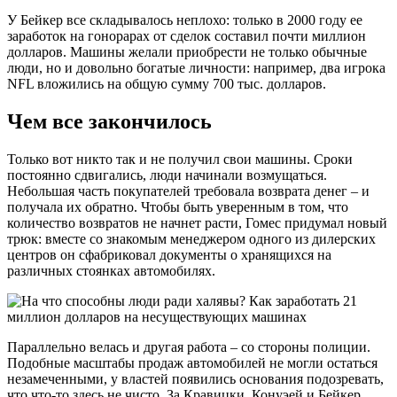
У Бейкер все складывалось неплохо: только в 2000 году ее
заработок на гонорарах от сделок составил почти миллион
долларов. Машины желали приобрести не только обычные
люди, но и довольно богатые личности: например, два игрока
NFL вложились на общую сумму 700 тыс. долларов.
Чем все закончилось
Только вот никто так и не получил свои машины. Сроки
постоянно сдвигались, люди начинали возмущаться.
Небольшая часть покупателей требовала возврата денег – и
получала их обратно. Чтобы быть уверенным в том, что
количество возвратов не начнет расти, Гомес придумал новый
трюк: вместе со знакомым менеджером одного из дилерских
центров он сфабриковал документы о хранящихся на
различных стоянках автомобилях.
Параллельно велась и другая работа – со стороны полиции.
Подобные масштабы продаж автомобилей не могли остаться
незамеченными, у властей появились основания подозревать,
что что-то здесь не чисто. За Кравицки, Конуэей и Бейкер