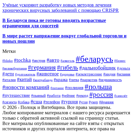
Учёные ускоряют разработку новых методов лечения
хронических вирусных заболеваний с помощью CRISPR
В
Беларуси пока не готовы вводить возрастные
ограничения для соцсетей
В мире растет напряжение вокруг глобальной торговли и
новых пошлин
Метки
#беларусь
#авто
#tochka
#австрия
#blizko
#алкоголь
#бизнес
#германия
#гибель
#дальнобойщик
#деньга
#великобритания
#дети
#животное
#землетрясение
#индия
#долгожитель
#испания
#здоровье
#китай
#кража
#наркотик
#италия
#литва
#недвижимость
#контрабанда
#польша
#новости компаний
#полиция
#питание
#россия
#путешествие
#пьяный
#работа
#рейтинг
#рекорд
#самолёт
#сша
#турция
#телефон
#сигарета
#собака
#умер
#угон
#франция
© 2026 - Полоцк и Витебщина. Все права защищены.
Любое копирование материалов с нашего ресурса разрешается
только с обратной активной ссылкой на страницу статьи.
Все материалы опубликованные на сайте взяты с открытых
источников и других порталов интернета, все права на