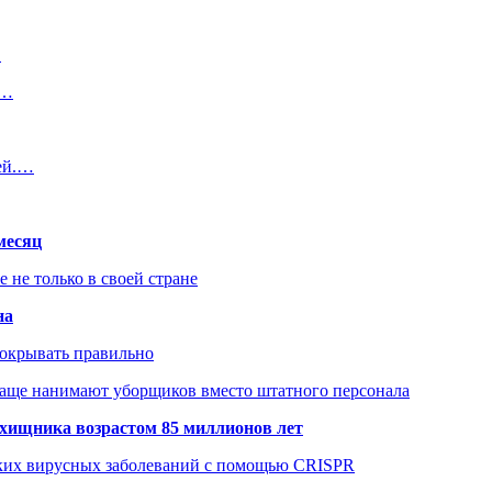
…
ю…
ей.…
месяц
не только в своей стране
на
покрывать правильно
чаще нанимают уборщиков вместо штатного персонала
хищника возрастом 85 миллионов лет
ских вирусных заболеваний с помощью CRISPR