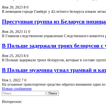
Янв 29, 2023
8
0
В немецком городе Гамбург у 42-летнего белоруса изъяли лег
Преступная группа из Беларуси похищ
Янв 26, 2023
11
0
В Главном следственном управлении Следственного комитета 
В Польше задержали троих белорусов 
Янв 25, 2023
8
0
В Польше задержали троих белорусов, которые в составе гру
В Польше мужчина угнал трамвай и ка
Ноя 1, 2022
7
0
На угнанное транспортное средство обратил внимание один из
Новые сообщения
Интересное: