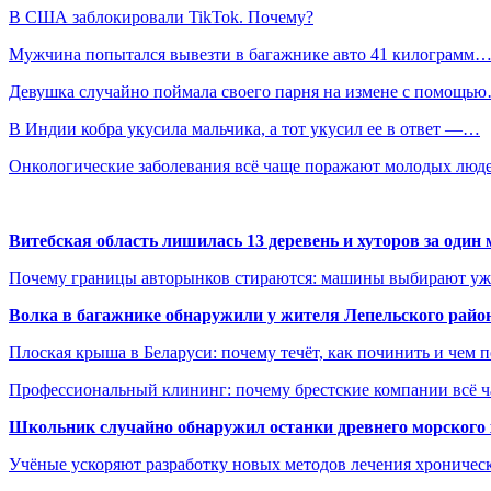
В США заблокировали TikTok. Почему?
Мужчина попытался вывезти в багажнике авто 41 килограмм
Девушка случайно поймала своего парня на измене с помощь
В Индии кобра укусила мальчика, а тот укусил ее в ответ —…
Онкологические заболевания всё чаще поражают молодых люд
Витебская область лишилась 13 деревень и хуторов за один 
Почему границы авторынков стираются: машины выбирают уже 
Волка в багажнике обнаружили у жителя Лепельского райо
Плоская крыша в Беларуси: почему течёт, как починить и чем 
Профессиональный клининг: почему брестские компании всё 
Школьник случайно обнаружил останки древнего морского 
Учёные ускоряют разработку новых методов лечения хрониче