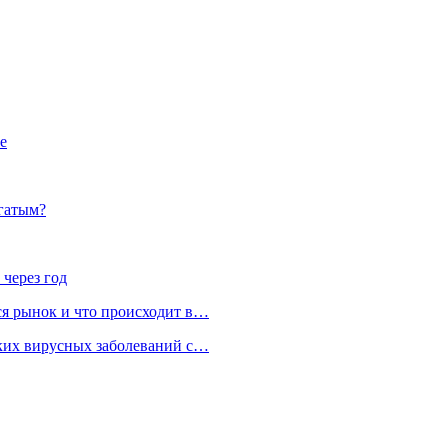
е
огатым?
 через год
ся рынок и что происходит в…
ских вирусных заболеваний с…