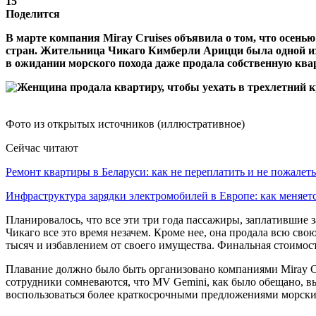
15
Поделится
В марте компания Miray Cruises объявила о том, что осень
стран. Жительница Чикаго Кимберли Арицци была одной из 
в ожидании морского похода даже продала собственную ква
Фото из открытых источников (иллюстративное)
Сейчас читают
Ремонт квартиры в Беларуси: как не переплатить и не пожале
Инфраструктура зарядки электромобилей в Европе: как меняе
Планировалось, что все эти три года пассажиры, заплатившие з
Чикаго все это время незачем. Кроме нее, она продала всю св
тысяч и избавлением от своего имущества. Финальная стоимость
Плавание должно было быть организовано компаниями Miray Crui
сотрудники сомневаются, что MV Gemini, как было обещано, вы
воспользоваться более краткосрочными предложениями морски