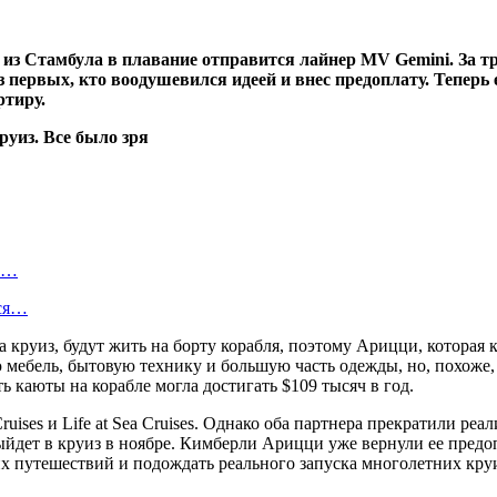
ю из Стамбула в плавание отправится лайнер MV Gemini. За т
первых, кто воодушевился идеей и внес предоплату. Теперь 
ртиру.
ть…
тся…
а круиз, будут жить на борту корабля, поэтому Арицци, которая 
ою мебель, бытовую технику и большую часть одежды, но, похоже
 каюты на корабле могла достигать $109 тысяч в год.
ses и Life at Sea Cruises. Однако оба партнера прекратили реа
йдет в круиз в ноябре. Кимберли Арицци уже вернули ее предоп
х путешествий и подождать реального запуска многолетних кру