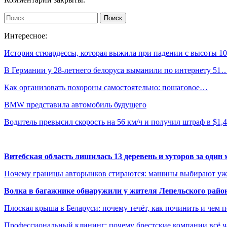
Интересное:
История стюардессы, которая выжила при падении с высоты 
В Германии у 28-летнего белоруса выманили по интернету 51
Как организовать похороны самостоятельно: пошаговое…
BMW представила автомобиль будущего
Водитель превысил скорость на 56 км/ч и получил штраф в $1
Витебская область лишилась 13 деревень и хуторов за один 
Почему границы авторынков стираются: машины выбирают уже 
Волка в багажнике обнаружили у жителя Лепельского райо
Плоская крыша в Беларуси: почему течёт, как починить и чем 
Профессиональный клининг: почему брестские компании всё 