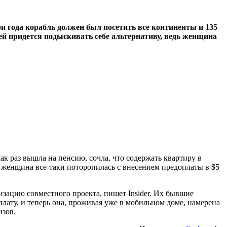
ри года корабль должен был посетить все континенты и 135
ей придется подыскивать себе альтернативу, ведь женщина
как раз вышла на пенсию, сочла, что содержать квартиру в
, женщина все-таки поторопилась с внесением предоплаты в $5
лизацию совместного проекта, пишет Insider. Их бывшие
лату, и теперь она, проживая уже в мобильном доме, намерена
изов.