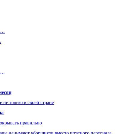
10…
…
,4…
месяц
не только в своей стране
на
покрывать правильно
чаще нанимают уборщиков вместо штатного персонала