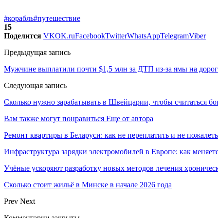
#корабль
#путешествие
15
Поделится
VK
OK.ru
Facebook
Twitter
WhatsApp
Telegram
Viber
Предыдущая запись
Мужчине выплатили почти $1,5 млн за ДТП из-за ямы на дорог
Следующая запись
Сколько нужно зарабатывать в Швейцарии, чтобы считаться б
Вам также могут понравиться
Еще от автора
Ремонт квартиры в Беларуси: как не переплатить и не пожалеть
Инфраструктура зарядки электромобилей в Европе: как меняет
Учёные ускоряют разработку новых методов лечения хрониче
Сколько стоит жильё в Минске в начале 2026 года
Prev
Next
Комментарии закрыты.