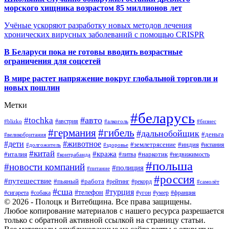
морского хищника возрастом 85 миллионов лет
Учёные ускоряют разработку новых методов лечения
хронических вирусных заболеваний с помощью CRISPR
В
Беларуси пока не готовы вводить возрастные
ограничения для соцсетей
В мире растет напряжение вокруг глобальной торговли и
новых пошлин
Метки
#беларусь
#авто
#tochka
#австрия
#blizko
#алкоголь
#бизнес
#германия
#гибель
#дальнобойщик
#деньга
#великобритания
#дети
#животное
#землетрясение
#индия
#долгожитель
#испания
#здоровье
#китай
#кража
#наркотик
#италия
#литва
#недвижимость
#контрабанда
#польша
#новости компаний
#полиция
#питание
#россия
#путешествие
#пьяный
#работа
#рейтинг
#рекорд
#самолёт
#сша
#турция
#телефон
#сигарета
#собака
#умер
#угон
#франция
© 2026 - Полоцк и Витебщина. Все права защищены.
Любое копирование материалов с нашего ресурса разрешается
только с обратной активной ссылкой на страницу статьи.