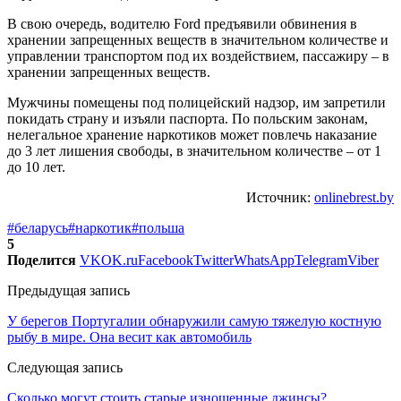
В свою очередь, водителю Ford предъявили обвинения в
хранении запрещенных веществ в значительном количестве и
управлении транспортом под их воздействием, пассажиру – в
хранении запрещенных веществ.
Мужчины помещены под полицейский надзор, им запретили
покидать страну и изъяли паспорта. По польским законам,
нелегальное хранение наркотиков может повлечь наказание
до 3 лет лишения свободы, в значительном количестве – от 1
до 10 лет.
Источник:
onlinebrest.by
#беларусь
#наркотик
#польша
5
Поделится
VK
OK.ru
Facebook
Twitter
WhatsApp
Telegram
Viber
Предыдущая запись
У берегов Португалии обнаружили самую тяжелую костную
рыбу в мире. Она весит как автомобиль
Следующая запись
Сколько могут стоить старые изношенные джинсы?