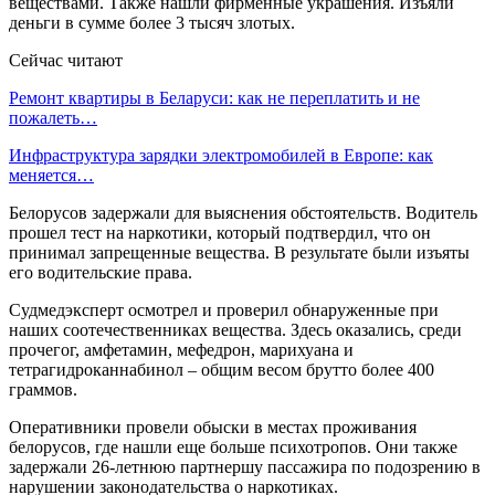
веществами. Также нашли фирменные украшения. Изъяли
деньги в сумме более 3 тысяч злотых.
Сейчас читают
Ремонт квартиры в Беларуси: как не переплатить и не
пожалеть…
Инфраструктура зарядки электромобилей в Европе: как
меняется…
Белорусов задержали для выяснения обстоятельств. Водитель
прошел тест на наркотики, который подтвердил, что он
принимал запрещенные вещества. В результате были изъяты
его водительские права.
Судмедэксперт осмотрел и проверил обнаруженные при
наших соотечественниках вещества. Здесь оказались, среди
прочегог, амфетамин, мефедрон, марихуана и
тетрагидроканнабинол – общим весом брутто более 400
граммов.
Оперативники провели обыски в местах проживания
белорусов, где нашли еще больше психотропов. Они также
задержали 26-летнюю партнершу пассажира по подозрению в
нарушении законодательства о наркотиках.