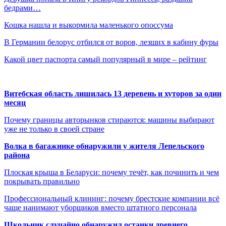
бедрами…
Кошка нашла и выкормила маленького опоссума
В Германии белорус отбился от воров, лезших в кабину фуры
Какой цвет паспорта самый популярный в мире – рейтинг
Витебская область лишилась 13 деревень и хуторов за один
месяц
Почему границы авторынков стираются: машины выбирают
уже не только в своей стране
Волка в багажнике обнаружили у жителя Лепельского
района
Плоская крыша в Беларуси: почему течёт, как починить и чем
покрывать правильно
Профессиональный клининг: почему брестские компании всё
чаще нанимают уборщиков вместо штатного персонала
Школьник случайно обнаружил останки древнего