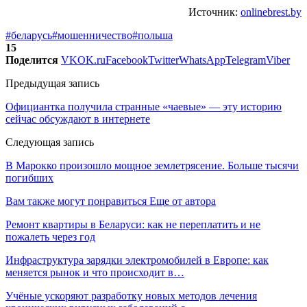
Источник:
onlinebrest.by
#беларусь
#мошенничество
#польша
15
Поделится
VK
OK.ru
Facebook
Twitter
WhatsApp
Telegram
Viber
Предыдущая запись
Официантка получила странные «чаевые» — эту историю
сейчас обсуждают в интернете
Следующая запись
В Марокко произошло мощное землетрясение. Больше тысячи
погибших
Вам также могут понравиться
Еще от автора
Ремонт квартиры в Беларуси: как не переплатить и не
пожалеть через год
Инфраструктура зарядки электромобилей в Европе: как
меняется рынок и что происходит в…
Учёные ускоряют разработку новых методов лечения