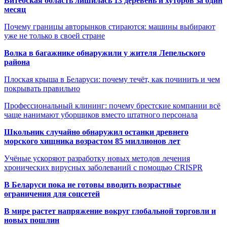
Витебская область лишилась 13 деревень и хуторов за один
месяц
Почему границы авторынков стираются: машины выбирают
уже не только в своей стране
Волка в багажнике обнаружили у жителя Лепельского
района
Плоская крыша в Беларуси: почему течёт, как починить и чем
покрывать правильно
Профессиональный клининг: почему брестские компании всё
чаще нанимают уборщиков вместо штатного персонала
Школьник случайно обнаружил останки древнего
морского хищника возрастом 85 миллионов лет
Учёные ускоряют разработку новых методов лечения
хронических вирусных заболеваний с помощью CRISPR
В
Беларуси пока не готовы вводить возрастные
ограничения для соцсетей
В мире растет напряжение вокруг глобальной торговли и
новых пошлин