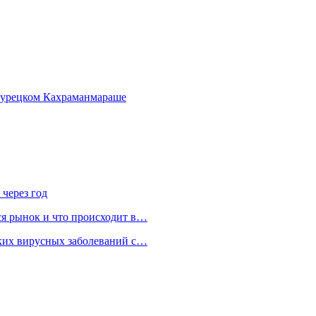
 турецком Кахраманмараше
 через год
ся рынок и что происходит в…
ских вирусных заболеваний с…