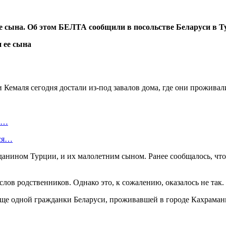
е сына. Об этом БЕЛТА сообщили в посольстве Беларуси в Т
 Кемаля сегодня достали из-под завалов дома, где они прожив
ть…
тся…
данином Турции, и их малолетним сыном. Ранее сообщалось, что
лов родственников. Однако это, к сожалению, оказалось не так.
еще одной гражданки Беларуси, проживавшей в городе Кахраманм