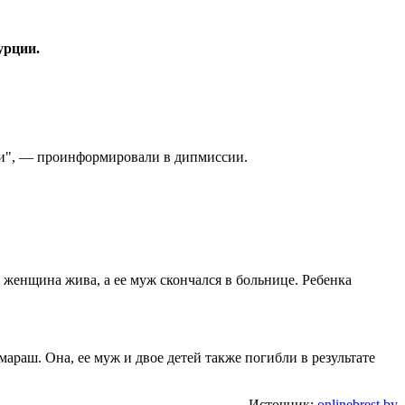
урции.
али", — проинформировали в дипмиссии.
 женщина жива, а ее муж скончался в больнице. Ребенка
араш. Она, ее муж и двое детей также погибли в результате
Источник:
onlinebrest.by