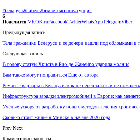
#беларусь
#гибель
#землетрясение
#турция
6
Поделится
VK
OK.ru
Facebook
Twitter
WhatsApp
Telegram
Viber
Предыдущая запись
Тела гражданки Беларуси и ее дочери нашли под обломками в
Следующая запись
В голову статуи Христа в Рио-де-Жанейро ударила молния
Вам также могут понравиться
Еще от автора
Ремонт квартиры в Беларуси: как не переплатить и не пожалеть
Инфраструктура зарядки электромобилей в Европе: как меняет
Учёные ускоряют разработку новых методов лечения хрониче
Сколько стоит жильё в Минске в начале 2026 года
Prev
Next
Комментарии закрыты.