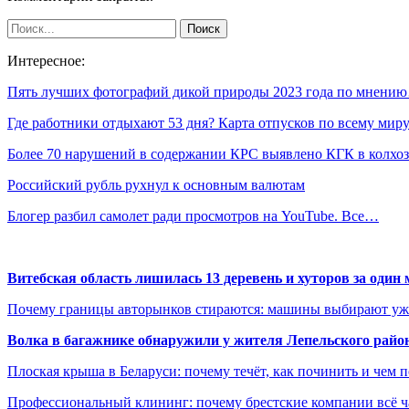
Интересное:
Пять лучших фотографий дикой природы 2023 года по мнени
Где работники отдыхают 53 дня? Карта отпусков по всему мир
Более 70 нарушений в содержании КРС выявлено КГК в колхо
Российский рубль рухнул к основным валютам
Блогер разбил самолет ради просмотров на YouTube. Все…
Витебская область лишилась 13 деревень и хуторов за один 
Почему границы авторынков стираются: машины выбирают уже 
Волка в багажнике обнаружили у жителя Лепельского райо
Плоская крыша в Беларуси: почему течёт, как починить и чем 
Профессиональный клининг: почему брестские компании всё 