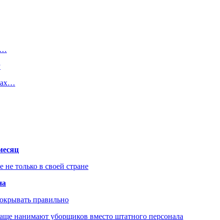
ю…
у
зах…
месяц
не только в своей стране
на
покрывать правильно
чаще нанимают уборщиков вместо штатного персонала