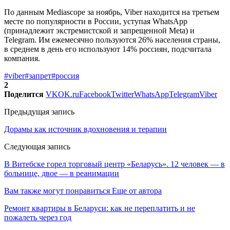
По данным Mediascope за ноябрь, Viber находится на третьем
месте по популярности в России, уступая WhatsApp
(принадлежит экстремистской и запрещенной Meta) и
Telegram. Им ежемесячно пользуются 26% населения страны,
в среднем в день его используют 14% россиян, подсчитала
компания.
#viber
#запрет
#россия
2
Поделится
VK
OK.ru
Facebook
Twitter
WhatsApp
Telegram
Viber
Предыдущая запись
Дорамы как источник вдохновения и терапии
Следующая запись
В Витебске горел торговый центр «Беларусь». 12 человек — в
больнице, двое — в реанимации
Вам также могут понравиться
Еще от автора
Ремонт квартиры в Беларуси: как не переплатить и не
пожалеть через год