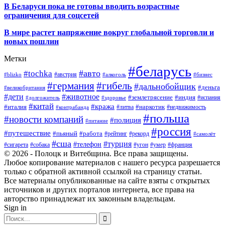
В
Беларуси пока не готовы вводить возрастные
ограничения для соцсетей
В мире растет напряжение вокруг глобальной торговли и
новых пошлин
Метки
#беларусь
#авто
#tochka
#австрия
#blizko
#алкоголь
#бизнес
#германия
#гибель
#дальнобойщик
#деньга
#великобритания
#дети
#животное
#землетрясение
#индия
#долгожитель
#испания
#здоровье
#китай
#кража
#наркотик
#италия
#литва
#недвижимость
#контрабанда
#польша
#новости компаний
#полиция
#питание
#россия
#путешествие
#пьяный
#работа
#рейтинг
#рекорд
#самолёт
#сша
#турция
#телефон
#сигарета
#собака
#умер
#угон
#франция
© 2026 - Полоцк и Витебщина. Все права защищены.
Любое копирование материалов с нашего ресурса разрешается
только с обратной активной ссылкой на страницу статьи.
Все материалы опубликованные на сайте взяты с открытых
источников и других порталов интернета, все права на
авторство принадлежат их законным владельцам.
Sign in