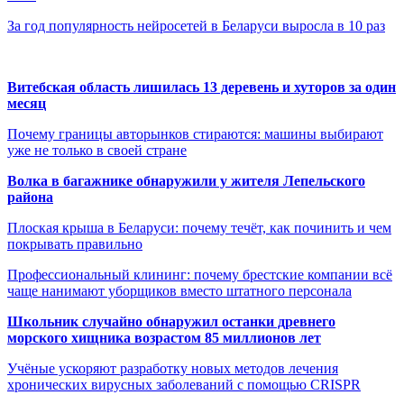
За год популярность нейросетей в Беларуси выросла в 10 раз
Витебская область лишилась 13 деревень и хуторов за один
месяц
Почему границы авторынков стираются: машины выбирают
уже не только в своей стране
Волка в багажнике обнаружили у жителя Лепельского
района
Плоская крыша в Беларуси: почему течёт, как починить и чем
покрывать правильно
Профессиональный клининг: почему брестские компании всё
чаще нанимают уборщиков вместо штатного персонала
Школьник случайно обнаружил останки древнего
морского хищника возрастом 85 миллионов лет
Учёные ускоряют разработку новых методов лечения
хронических вирусных заболеваний с помощью CRISPR