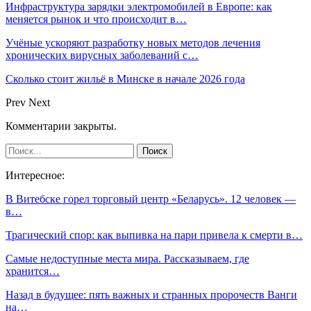
Инфраструктура зарядки электромобилей в Европе: как
меняется рынок и что происходит в…
Учёные ускоряют разработку новых методов лечения
хронических вирусных заболеваний с…
Сколько стоит жильё в Минске в начале 2026 года
Prev
Next
Комментарии закрыты.
Интересное:
В Витебске горел торговый центр «Беларусь». 12 человек —
в…
Трагический спор: как выпивка на пари привела к смерти в…
Самые недоступные места мира. Рассказываем, где
хранится…
Назад в будущее: пять важных и странных пророчеств Ванги
на…