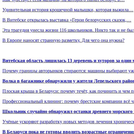
Удивительная история крошечной малышки, которая выжила…
В Витебске открылась выставка «Герои белорусских сказок,…
Эта трагедия унесла жизни 116 школьников. Никто так и не б
В Европе наносят странную разметку. Для чего она нужна?
Витебская область лишилась 13 деревень и хуторов за один 
Почему границы авторынков стираются: машины выбирают уже 
Волка в багажнике обнаружили у жителя Лепельского райо
Плоская крыша в Беларуси: почему течёт, как починить и чем 
Профессиональный клининг: почему брестские компании всё 
Школьник случайно обнаружил останки древнего морского 
Учёные ускоряют разработку новых методов лечения хрониче
В
Беларуси пока не готовы вводить возрастные ограничения