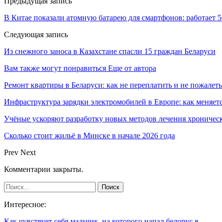
Предыдущая запись
В Китае показали атомную батарею для смартфонов: работает 5
Следующая запись
Из снежного заноса в Казахстане спасли 15 граждан Беларуси
Вам также могут понравиться
Еще от автора
Ремонт квартиры в Беларуси: как не переплатить и не пожалеть
Инфраструктура зарядки электромобилей в Европе: как меняет
Учёные ускоряют разработку новых методов лечения хрониче
Сколько стоит жильё в Минске в начале 2026 года
Prev
Next
Комментарии закрыты.
Интересное:
Как чувствует себя мальчик, на которого напал белорус в…