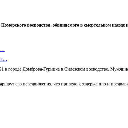
Поморского воеводства, обвиняемого в смертельном наезде н
ть…
тся…
S1 в городе Домброва-Гурнича в Силезском воеводстве. Мужчина,
аршрут его передвижения, что привело к задержанию и предвари