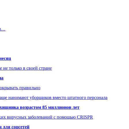
ыл…
месяц
не только в своей стране
на
покрывать правильно
чаще нанимают уборщиков вместо штатного персонала
хищника возрастом 85 миллионов лет
ских вирусных заболеваний с помощью CRISPR
 для соцсетей