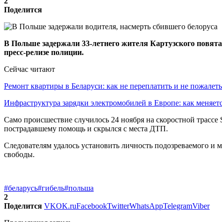
2
Поделится
В Польше задержали 33-летнего жителя Картузского повята 
пресс-релизе полиции.
Сейчас читают
Ремонт квартиры в Беларуси: как не переплатить и не пожале
Инфраструктура зарядки электромобилей в Европе: как меняе
Само происшествие случилось 24 ноября на скоростной трассе 
пострадавшему помощь и скрылся с места ДТП.
Следователям удалось установить личность подозреваемого и м
свободы.
#беларусь
#гибель
#польша
2
Поделится
VK
OK.ru
Facebook
Twitter
WhatsApp
Telegram
Viber