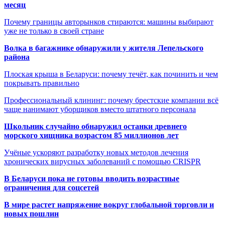
месяц
Почему границы авторынков стираются: машины выбирают
уже не только в своей стране
Волка в багажнике обнаружили у жителя Лепельского
района
Плоская крыша в Беларуси: почему течёт, как починить и чем
покрывать правильно
Профессиональный клининг: почему брестские компании всё
чаще нанимают уборщиков вместо штатного персонала
Школьник случайно обнаружил останки древнего
морского хищника возрастом 85 миллионов лет
Учёные ускоряют разработку новых методов лечения
хронических вирусных заболеваний с помощью CRISPR
В
Беларуси пока не готовы вводить возрастные
ограничения для соцсетей
В мире растет напряжение вокруг глобальной торговли и
новых пошлин