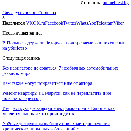
Источник:
onlinebrest.by
#беларусь
#погоня
#польша
5
Поделится
VK
OK.ru
Facebook
Twitter
WhatsApp
Telegram
Viber
Предыдущая запись
В Польше задержали белоруса, подозреваемого в покушении
на убийство
Следующая запись
Без навигатора не соваться. 7 необычных автомобильных
развязок мира
Вам также могут понравиться
Еще от автора
Ремонт квартиры в Беларуси: как не переплатить и не
пожалеть через год
Инфраструктура зарядки электромобилей в Европе: как
меняется рынок и что происходит в…
Учёные ускоряют разработку новых методов лечения
хронических вирусных заболеваний с…