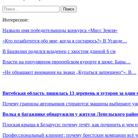
Интересное:
Назвали имя победительницы конкурса «Мисс Земля»
«Кто позаботится обо мне, когда я состарюсь?» В Уганде…
В Бразилии родился младенец с хвостом длиной 6 см
Власти на популярном европейском курорте в шоке. Бары…
«Не обращают внимания на знаки „Купаться запрещено“». В…
Витебская область лишилась 13 деревень и хуторов за один 
Почему границы авторынков стираются: машины выбирают уже 
Волка в багажнике обнаружили у жителя Лепельского райо
Плоская крыша в Беларуси: почему течёт, как починить и чем 
Профессиональный клининг: почему брестские компании всё 