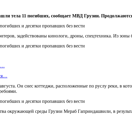
ашли тела 11 погибших, сообщает МВД Грузии. Продолжаются 
теров, задействованы кинологи, дроны, спецтехника. Из зоны б
ть…
тся…
 августа. Он снес коттеджи, расположенные по руслу реки, в к
еребоями.
ства окружающей среды Грузии Мераб Гаприндашвили, в результа