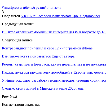
#smartpress
#гибель
#грузия
#оползень
3
Поделится
VK
OK.ru
Facebook
Twitter
WhatsApp
Telegram
Viber
Предыдущая запись
В Китае ограничат мобильный интернет детям в возрасте до 18
Следующая запись
Контрабандист прилепил к себе 12 килограммов iPhone
Вам также могут понравиться
Еще от автора
Ремонт квартиры в Беларуси: как не переплатить и не пожалеть
Инфраструктура зарядки электромобилей в Европе: как меняет
Учёные ускоряют разработку новых методов лечения хрониче
Сколько стоит жильё в Минске в начале 2026 года
Prev
Next
Комментарии закрыты.