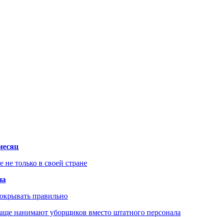
месяц
не только в своей стране
на
покрывать правильно
чаще нанимают уборщиков вместо штатного персонала