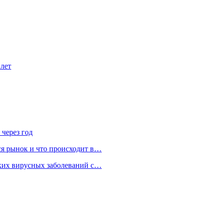
 лет
 через год
ся рынок и что происходит в…
ских вирусных заболеваний с…