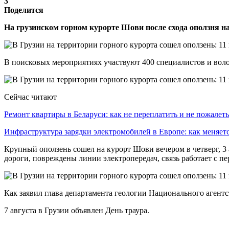
3
Поделится
На грузинском горном курорте Шови после схода оползня н
В поисковых мероприятиях участвуют 400 специалистов и волон
Сейчас читают
Ремонт квартиры в Беларуси: как не переплатить и не пожале
Инфраструктура зарядки электромобилей в Европе: как меняе
Крупный оползень сошел на курорт Шови вечером в четверг, 3
дороги, повреждены линии электропередач, связь работает с п
Как заявил глава департамента геологии Национального агент
7 августа в Грузии объявлен День траура.