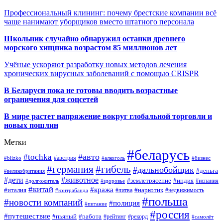
Профессиональный клининг: почему брестские компании всё
чаще нанимают уборщиков вместо штатного персонала
Школьник случайно обнаружил останки древнего
морского хищника возрастом 85 миллионов лет
Учёные ускоряют разработку новых методов лечения
хронических вирусных заболеваний с помощью CRISPR
В
Беларуси пока не готовы вводить возрастные
ограничения для соцсетей
В мире растет напряжение вокруг глобальной торговли и
новых пошлин
Метки
#беларусь
#авто
#tochka
#австрия
#blizko
#алкоголь
#бизнес
#германия
#гибель
#дальнобойщик
#деньга
#великобритания
#дети
#животное
#землетрясение
#индия
#долгожитель
#испания
#здоровье
#китай
#кража
#наркотик
#италия
#литва
#недвижимость
#контрабанда
#польша
#новости компаний
#полиция
#питание
#россия
#путешествие
#пьяный
#работа
#рейтинг
#рекорд
#самолёт