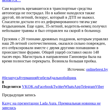
меняется…
Сам водитель врезавшегося в транспортные средства
автопоезда не пострадал. Но в кабине находился также
другой, 44-летний, белорус, который в ДТП не выжил.
Спасатели достали его из деформированного тягача уже
бездыханным. Еще один, 35-летний, водитель-немец получил
небольшие травмы и был отправлен на скорой в больницу.
Грузовик с 20 тоннами дровяных поддонов, которым управлял
наш 28-летний соотечественник, оказался сильно поврежден,
его отбуксировали вместе с двумя другими попавшими в
происшествие фурами. Общий ущерб составил около 148
тысяч евро. Магистраль в направлении Ганновера была на
время полностью перекрыта. Возникла большая пробка.
Источник:
onlinebrest.by
#беларусь
#германия
#гибель
#дальнобойщик
8
Поделится
VK
OK.ru
Facebook
Twitter
WhatsApp
Telegram
Viber
Предыдущая запись
Казус на презентации Lada Aura. Премиальная новинка не
завелась