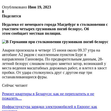
Опубликовано
Июн 19, 2023
8
Поделится
Недалеко от немецкого города Магдебург в столкновении с
участием четырех грузовиков погиб белорус. Об
этом сообщает местная полиция.
Авария произошла в четверг 15 июня около 09.37 утра на
автобане А2 рядом с населенным пунктом Бург в
направлении Ганновера. По предварительным данным, 28-
летний белорус слишком поздно заметил затор, возникший у
места ведения масштабных дорожных работ, и влетел в хвост
пробки. От удара столкнулись друг с другом еще три
останавливающиеся фуры.
Сейчас читают
Ремонт квартиры в Беларуси: как не переплатить и не
пожалеть…
Инфраструктура зарядки электромобилей в Европе: как