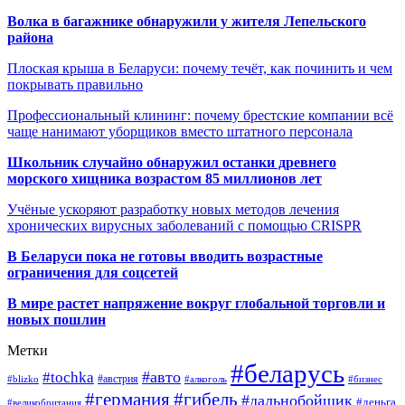
Волка в багажнике обнаружили у жителя Лепельского
района
Плоская крыша в Беларуси: почему течёт, как починить и чем
покрывать правильно
Профессиональный клининг: почему брестские компании всё
чаще нанимают уборщиков вместо штатного персонала
Школьник случайно обнаружил останки древнего
морского хищника возрастом 85 миллионов лет
Учёные ускоряют разработку новых методов лечения
хронических вирусных заболеваний с помощью CRISPR
В
Беларуси пока не готовы вводить возрастные
ограничения для соцсетей
В мире растет напряжение вокруг глобальной торговли и
новых пошлин
Метки
#беларусь
#авто
#tochka
#австрия
#blizko
#алкоголь
#бизнес
#германия
#гибель
#дальнобойщик
#деньга
#великобритания