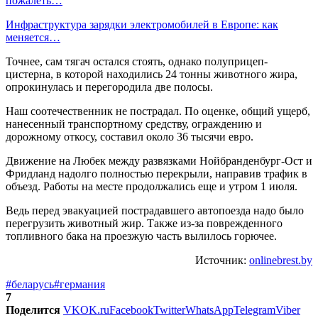
пожалеть…
Инфраструктура зарядки электромобилей в Европе: как
меняется…
Точнее, сам тягач остался стоять, однако полуприцеп-
цистерна, в которой находились 24 тонны животного жира,
опрокинулась и перегородила две полосы.
Наш соотечественник не пострадал. По оценке, общий ущерб,
нанесенный транспортному средству, ограждению и
дорожному откосу, составил около 36 тысячи евро.
Движение на Любек между развязками Нойбранденбург-Ост и
Фридланд надолго полностью перекрыли, направив трафик в
объезд. Работы на месте продолжались еще и утром 1 июля.
Ведь перед эвакуацией пострадавшего автопоезда надо было
перегрузить животный жир. Также из-за поврежденного
топливного бака на проезжую часть вылилось горючее.
Источник:
onlinebrest.by
#беларусь
#германия
7
Поделится
VK
OK.ru
Facebook
Twitter
WhatsApp
Telegram
Viber