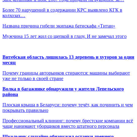
Более 70 нарушений в содержании КРС выявлено КГК в
колхозах…
Названа причина гибели экипажа батискафа «Титан»
Мужчина 15 лет жил со щепкой в глазу. И не замечал этого
Витебская область лишилась 13 деревень и хуторов за один
месяц
Почему границы авторынков стираются: машины выбирают
уже не только в своей стране
Волка в багажнике обнаружили у жителя Лепельского
района
Плоская крыша в Беларуси: почему течёт, как починить и чем
покрывать правильно
Профессиональный клининг: почему брестские компании всё
чаще нанимают уборщиков вместо штатного персонала
Школьник случайно обнаружил останки древнего