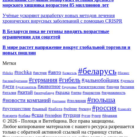
морского хищника возрастом 85 миллионов лет
Учёные ускоряют разработку новых методов лечения
хронических вирусных заболеваний с помощью CRISPR
В
Беларуси пока не готовы вводить возрастные
ограничения для соцсетей
В мире растет напряжение вокруг глобальной торговли и
новых пошлин
Метки
#беларусь
#авто
#tochka
#австрия
#blizko
#алкоголь
#бизнес
#германия
#гибель
#дальнобойщик
#деньга
#великобритания
#дети
#животное
#землетрясение
#индия
#долгожитель
#испания
#здоровье
#китай
#кража
#наркотик
#италия
#литва
#недвижимость
#контрабанда
#польша
#новости компаний
#полиция
#питание
#россия
#путешествие
#пьяный
#работа
#рейтинг
#рекорд
#самолёт
#сша
#турция
#телефон
#сигарета
#собака
#умер
#угон
#франция
© 2026 - Полоцк и Витебщина. Все права защищены.
Любое копирование материалов с нашего ресурса разрешается
только с обратной активной ссылкой на страницу статьи.