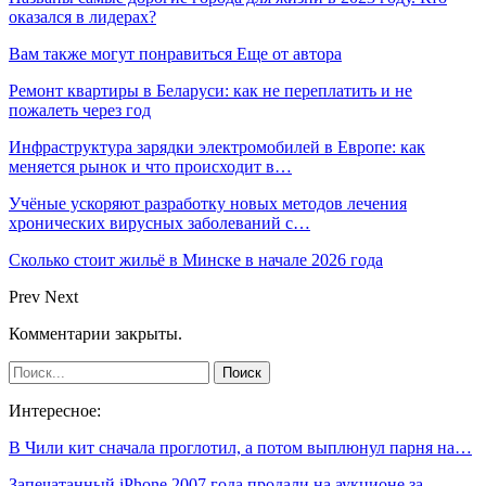
оказался в лидерах?
Вам также могут понравиться
Еще от автора
Ремонт квартиры в Беларуси: как не переплатить и не
пожалеть через год
Инфраструктура зарядки электромобилей в Европе: как
меняется рынок и что происходит в…
Учёные ускоряют разработку новых методов лечения
хронических вирусных заболеваний с…
Сколько стоит жильё в Минске в начале 2026 года
Prev
Next
Комментарии закрыты.
Интересное:
В Чили кит сначала проглотил, а потом выплюнул парня на…
Запечатанный iPhone 2007 года продали на аукционе за…