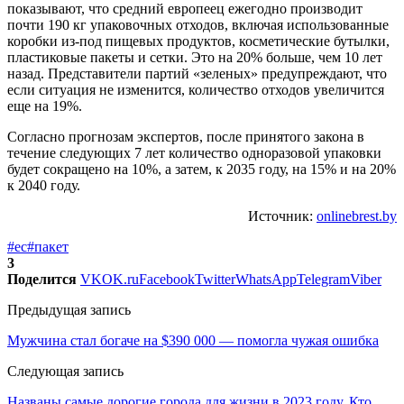
показывают, что средний европеец ежегодно производит
почти 190 кг упаковочных отходов, включая использованные
коробки из-под пищевых продуктов, косметические бутылки,
пластиковые пакеты и сетки. Это на 20% больше, чем 10 лет
назад. Представители партий «зеленых» предупреждают, что
если ситуация не изменится, количество отходов увеличится
еще на 19%.
Согласно прогнозам экспертов, после принятого закона в
течение следующих 7 лет количество одноразовой упаковки
будет сокращено на 10%, а затем, к 2035 году, на 15% и на 20%
к 2040 году.
Источник:
onlinebrest.by
#ес
#пакет
3
Поделится
VK
OK.ru
Facebook
Twitter
WhatsApp
Telegram
Viber
Предыдущая запись
Мужчина стал богаче на $390 000 — помогла чужая ошибка
Следующая запись
Названы самые дорогие города для жизни в 2023 году. Кто