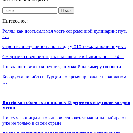
Интересное:
Роллы как неотъемлемая часть современной кулинарии: путь
к…
Строители случайно нашли лодку XIX века, заполненную…
Смертник совершил теракт на вокзале в Пакистане — 24…
Поляк поставил скворечник, похожий на камеру скорости.…
Белоруска погибла в Турции во время прыжка с парапланом –
…
Витебская область лишилась 13 деревень и хуторов за один
месяц
Почему границы авторынков стираются: машины выбирают
уже не только в своей стране