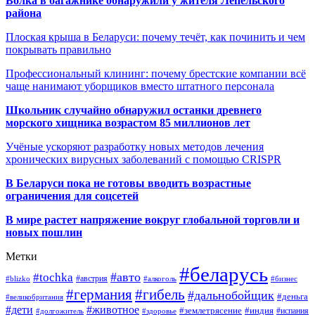
Волка в багажнике обнаружили у жителя Лепельского
района
Плоская крыша в Беларуси: почему течёт, как починить и чем
покрывать правильно
Профессиональный клининг: почему брестские компании всё
чаще нанимают уборщиков вместо штатного персонала
Школьник случайно обнаружил останки древнего
морского хищника возрастом 85 миллионов лет
Учёные ускоряют разработку новых методов лечения
хронических вирусных заболеваний с помощью CRISPR
В
Беларуси пока не готовы вводить возрастные
ограничения для соцсетей
В мире растет напряжение вокруг глобальной торговли и
новых пошлин
Метки
#беларусь
#авто
#tochka
#австрия
#blizko
#алкоголь
#бизнес
#германия
#гибель
#дальнобойщик
#деньга
#великобритания
#дети
#животное
#землетрясение
#индия
#долгожитель
#испания
#здоровье