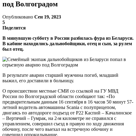
под Волгоградом
Опубликовано
Сен 19, 2023
5
Поделится
В минувшую субботу в России разбилась фура из Беларуси.
В кабине находились дальнобойщики, отец и сын, за рулем
был отец.
В результате аварии старший мужчина погиб, младший
выжил, его доставили в больницу.
О проиcшествии местные СМИ со ссылкой на ГУ МВД
России по Волгоградской области сообщают так: «По
предварительным данным 16 сентября в 16 часов 50 минут 57-
летний водитель автомашины Scania с полуприцепом,
двигаясь по автодороге подъезд от Р22 Каспий – Качалинское
– Вертячий – Гумрак, на 2-м километре не справился с
управлением, совершил съезд в правую по ходу движения
обочину, после чего выехал на встречную обочину и
совершил опрокидывание.