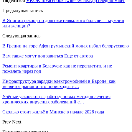
Поделится
VK
OK.ru
Facebook
Twitter
WhatsApp
Telegram
Viber
Предыдущая запись
В Японии рекорд по долгожителям: кого больше — мужчин
или женщин?
Следующая запись
В Греции на горе Афон румынский монах избил белорусского
Вам также могут понравиться
Еще от автора
Ремонт квартиры в Беларуси: как не переплатить и не
пожалеть через год
Инфраструктура зарядки электромобилей в Европе: как
меняется рынок и что происходит в…
Учёные ускоряют разработку новых методов лечения
хронических вирусных заболеваний с…
Сколько стоит жильё в Минске в начале 2026 года
Prev
Next
Комментарии закрыты.