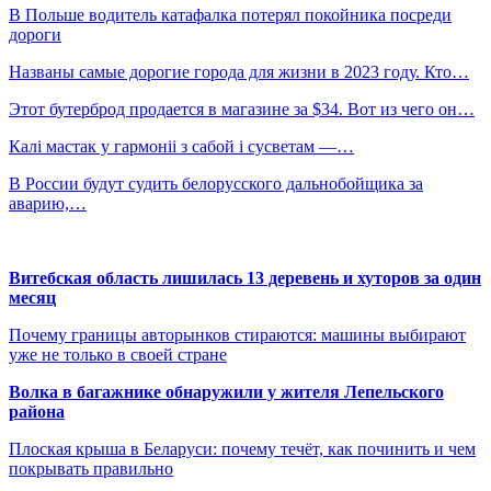
В Польше водитель катафалка потерял покойника посреди
дороги
Названы самые дорогие города для жизни в 2023 году. Кто…
Этот бутерброд продается в магазине за $34. Вот из чего он…
Калі мастак у гармоніі з сабой і сусветам —…
В России будут судить белорусского дальнобойщика за
аварию,…
Витебская область лишилась 13 деревень и хуторов за один
месяц
Почему границы авторынков стираются: машины выбирают
уже не только в своей стране
Волка в багажнике обнаружили у жителя Лепельского
района
Плоская крыша в Беларуси: почему течёт, как починить и чем
покрывать правильно