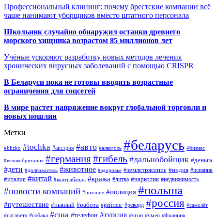
Профессиональный клининг: почему брестские компании всё
чаще нанимают уборщиков вместо штатного персонала
Школьник случайно обнаружил останки древнего
морского хищника возрастом 85 миллионов лет
Учёные ускоряют разработку новых методов лечения
хронических вирусных заболеваний с помощью CRISPR
В
Беларуси пока не готовы вводить возрастные
ограничения для соцсетей
В мире растет напряжение вокруг глобальной торговли и
новых пошлин
Метки
#беларусь
#авто
#tochka
#австрия
#blizko
#алкоголь
#бизнес
#германия
#гибель
#дальнобойщик
#деньга
#великобритания
#дети
#животное
#землетрясение
#индия
#долгожитель
#испания
#здоровье
#китай
#кража
#наркотик
#италия
#литва
#недвижимость
#контрабанда
#польша
#новости компаний
#полиция
#питание
#россия
#путешествие
#пьяный
#работа
#рейтинг
#рекорд
#самолёт
#сша
#турция
#телефон
#сигарета
#собака
#умер
#угон
#франция