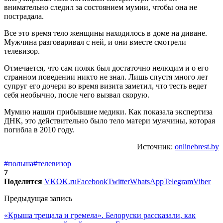
внимательно следил за состоянием мумии, чтобы она не
пострадала.
Все это время тело женщины находилось в доме на диване.
Мужчина разговаривал с ней, и они вместе смотрели
телевизор.
Отмечается, что сам поляк был достаточно нелюдим и о его
странном поведении никто не знал. Лишь спустя много лет
супруг его дочери во время визита заметил, что тесть ведет
себя необычно, после чего вызвал скорую.
Мумию нашли прибывшие медики. Как показала экспертиза
ДНК, это действительно было тело матери мужчины, которая
погибла в 2010 году.
Источник:
onlinebrest.by
#польша
#телевизор
7
Поделится
VK
OK.ru
Facebook
Twitter
WhatsApp
Telegram
Viber
Предыдущая запись
«Крыша трещала и гремела». Белоруски рассказали, как