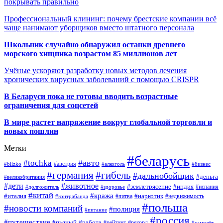
покрывать правильно
Профессиональный клининг: почему брестские компании всё
чаще нанимают уборщиков вместо штатного персонала
Школьник случайно обнаружил останки древнего
морского хищника возрастом 85 миллионов лет
Учёные ускоряют разработку новых методов лечения
хронических вирусных заболеваний с помощью CRISPR
В
Беларуси пока не готовы вводить возрастные
ограничения для соцсетей
В мире растет напряжение вокруг глобальной торговли и
новых пошлин
Метки
#беларусь
#авто
#tochka
#австрия
#blizko
#алкоголь
#бизнес
#германия
#гибель
#дальнобойщик
#деньга
#великобритания
#дети
#животное
#землетрясение
#индия
#долгожитель
#испания
#здоровье
#китай
#кража
#наркотик
#италия
#литва
#недвижимость
#контрабанда
#польша
#новости компаний
#полиция
#питание
#россия
#путешествие
#пьяный
#работа
#рейтинг
#рекорд
#самолёт