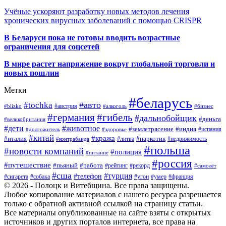
Учёные ускоряют разработку новых методов лечения
хронических вирусных заболеваний с помощью CRISPR
В
Беларуси пока не готовы вводить возрастные
ограничения для соцсетей
В мире растет напряжение вокруг глобальной торговли и
новых пошлин
Метки
#беларусь
#авто
#tochka
#австрия
#blizko
#алкоголь
#бизнес
#германия
#гибель
#дальнобойщик
#деньга
#великобритания
#дети
#животное
#землетрясение
#индия
#долгожитель
#испания
#здоровье
#китай
#кража
#наркотик
#италия
#литва
#недвижимость
#контрабанда
#польша
#новости компаний
#полиция
#питание
#россия
#путешествие
#пьяный
#работа
#рейтинг
#рекорд
#самолёт
#сша
#турция
#телефон
#сигарета
#собака
#умер
#угон
#франция
© 2026 - Полоцк и Витебщина. Все права защищены.
Любое копирование материалов с нашего ресурса разрешается
только с обратной активной ссылкой на страницу статьи.
Все материалы опубликованные на сайте взяты с открытых
источников и других порталов интернета, все права на