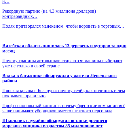
и…
Рекордную партию (на 4,3 миллиона долларов)
контрабандных…
Поляк притворялся манекеном, чтобы воровать в торговых…
Витебская область лишилась 13 деревень и хуторов за один
месяц
Почему границы авторынков стираются: машины выбирают
уже не только в своей стране
Волка в багажнике обнаружили у жителя Лепельского
района
Плоская крыша в Беларуси: почему течёт, как починить и чем
покрывать правильно
Профессиональный клининг: почему брестские компании всё
чаще нанимают уборщиков вместо штатного персонала
Школьник случайно обнаружил останки древнего
морского хищника возрастом 85 миллионов лет