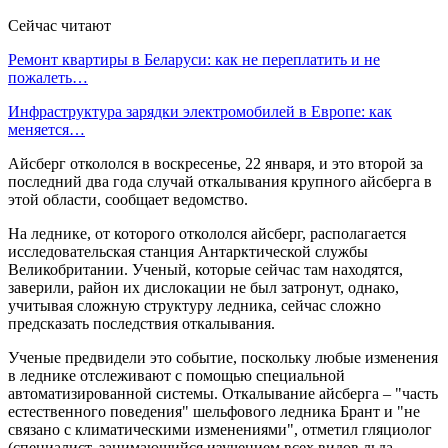
Сейчас читают
Ремонт квартиры в Беларуси: как не переплатить и не
пожалеть…
Инфраструктура зарядки электромобилей в Европе: как
меняется…
Айсберг откололся в воскресенье, 22 января, и это второй за
последний два года случай откалывания крупного айсберга в
этой области, сообщает ведомство.
На леднике, от которого откололся айсберг, располагается
исследовательская станция Антарктической службы
Великобритании. Ученый, которые сейчас там находятся,
заверили, район их дислокации не был затронут, однако,
учитывая сложную структуру ледника, сейчас сложно
предсказать последствия откалывания.
Ученые предвидели это событие, поскольку любые изменения
в леднике отслеживают с помощью специальной
автоматизированной системы. Откалывание айсберга – "часть
естественного поведения" шельфового ледника Брант и "не
связано с климатическими изменениями", отметил гляциолог
(специалист, занимающийся изучением всех видов льда,