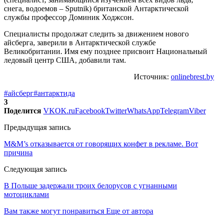
снега, водоемов – Sputnik) британской Антарктической
службы профессор Доминик Ходжсон.
Специалисты продолжат следить за движением нового
айсберга, заверили в Антарктической службе
Великобритании. Имя ему позднее присвоит Национальный
ледовый центр США, добавили там.
Источник:
onlinebrest.by
#айсберг
#антарктида
3
Поделится
VK
OK.ru
Facebook
Twitter
WhatsApp
Telegram
Viber
Предыдущая запись
M&M’s отказывается от говорящих конфет в рекламе. Вот
причина
Следующая запись
В Польше задержали троих белорусов с угнанными
мотоциклами
Вам также могут понравиться
Еще от автора