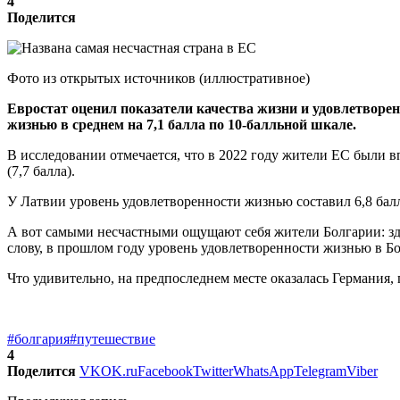
4
Поделится
Фото из открытых источников (иллюстративное)
Евростат оценил показатели качества жизни и удовлетворен
жизнью в среднем на 7,1 балла по 10-балльной шкале.
В исследовании отмечается, что в 2022 году жители ЕС были 
(7,7 балла).
У Латвии уровень удовлетворенности жизнью составил 6,8 балл
А вот самыми несчастными ощущают себя жители Болгарии: здес
слову, в прошлом году уровень удовлетворенности жизнью в Б
Что удивительно, на предпоследнем месте оказалась Германия,
#болгария
#путешествие
4
Поделится
VK
OK.ru
Facebook
Twitter
WhatsApp
Telegram
Viber