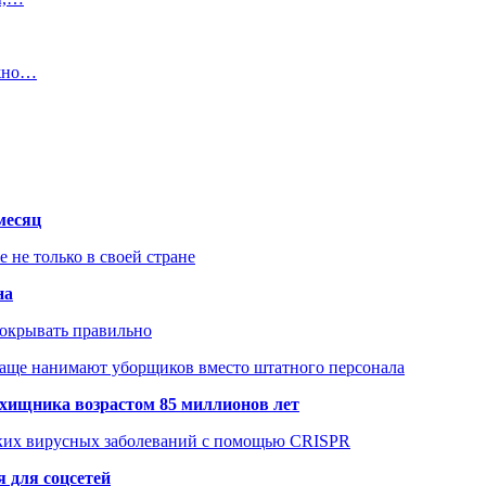
лжно…
месяц
не только в своей стране
на
покрывать правильно
чаще нанимают уборщиков вместо штатного персонала
хищника возрастом 85 миллионов лет
ских вирусных заболеваний с помощью CRISPR
 для соцсетей