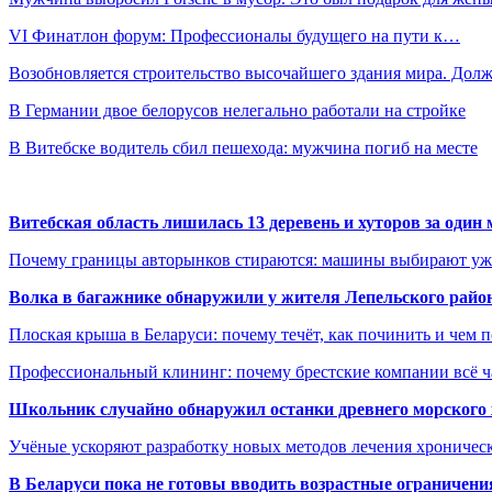
VI Финатлон форум: Профессионалы будущего на пути к…
Возобновляется строительство высочайшего здания мира. До
В Германии двое белорусов нелегально работали на стройке
В Витебске водитель сбил пешехода: мужчина погиб на месте
Витебская область лишилась 13 деревень и хуторов за один 
Почему границы авторынков стираются: машины выбирают уже 
Волка в багажнике обнаружили у жителя Лепельского райо
Плоская крыша в Беларуси: почему течёт, как починить и чем 
Профессиональный клининг: почему брестские компании всё 
Школьник случайно обнаружил останки древнего морского 
Учёные ускоряют разработку новых методов лечения хрониче
В
Беларуси пока не готовы вводить возрастные ограничения