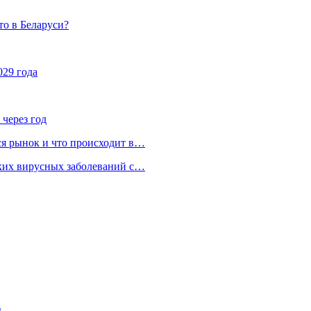
то в Беларуси?
029 года
 через год
ся рынок и что происходит в…
ских вирусных заболеваний с…
ы,…