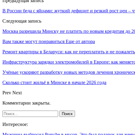
Предыдущая запись
В России беда с яйцами: жуткий дефицит и резкий рост цен – ч
Следующая запись
Москва разрешила Минску не платить по новым кредитам до 2
Вам также могут понравиться
Еще от автора
Ремонт квартиры в Беларуси: как не переплатить и не пожалеть
Инфраструктура зарядки электромобилей в Европе: как меняет
Учёные ускоряют разработку новых методов лечения хрониче
Сколько стоит жильё в Минске в начале 2026 года
Prev
Next
Комментарии закрыты.
Интересное:
Мужчина выбросил Porsche в мусор. Это был подарок для жен