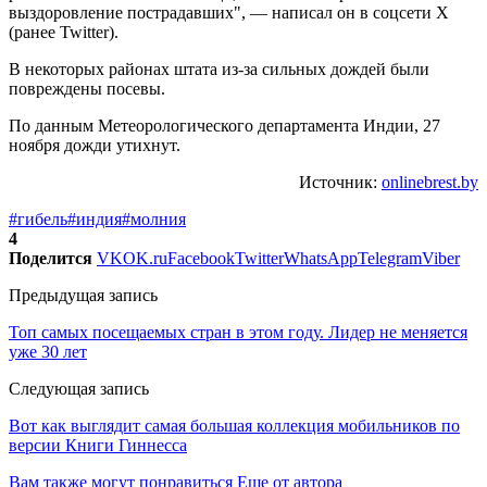
выздоровление пострадавших", — написал он в соцсети X
(ранее Twitter).
В некоторых районах штата из-за сильных дождей были
повреждены посевы.
По данным Метеорологического департамента Индии, 27
ноября дожди утихнут.
Источник:
onlinebrest.by
#гибель
#индия
#молния
4
Поделится
VK
OK.ru
Facebook
Twitter
WhatsApp
Telegram
Viber
Предыдущая запись
Топ самых посещаемых стран в этом году. Лидер не меняется
уже 30 лет
Следующая запись
Вот как выглядит самая большая коллекция мобильников по
версии Книги Гиннесса
Вам также могут понравиться
Еще от автора