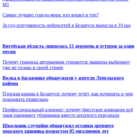
М1
Самые лучшие города мира: кто вошел в топ?
За год популярность нейросетей в Беларуси выросла в 10 раз
Витебская область лишилась 13 деревень и хуторов за один
месяц
Почему границы авторынков стираются: машины выбирают
уже не только в своей стране
Волка в багажнике обнаружили у жителя Лепельского
района
Плоская крыша в Беларуси: почему течёт, как починить и чем
покрывать правильно
Профессиональный клининг: почему брестские компании всё
чаще нанимают уборщиков вместо штатного персонала
Школьник случайно обнаружил останки древнего
морского хищника возрастом 85 миллионов лет