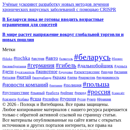
Учёные ускоряют разработку новых методов лечения
хронических вирусных заболеваний с помощью CRISPR
В
Беларуси пока не готовы вводить возрастные
ограничения для соцсетей
В мире растет напряжение вокруг глобальной торговли и
новых пошлин
Метки
#беларусь
#авто
#tochka
#австрия
#blizko
#алкоголь
#бизнес
#германия
#гибель
#дальнобойщик
#деньга
#великобритания
#дети
#животное
#землетрясение
#индия
#долгожитель
#испания
#здоровье
#китай
#кража
#наркотик
#италия
#литва
#недвижимость
#контрабанда
#польша
#новости компаний
#полиция
#питание
#россия
#путешествие
#пьяный
#работа
#рейтинг
#рекорд
#самолёт
#сша
#турция
#телефон
#сигарета
#собака
#умер
#угон
#франция
© 2026 - Полоцк и Витебщина. Все права защищены.
Любое копирование материалов с нашего ресурса разрешается
только с обратной активной ссылкой на страницу статьи.
Все материалы опубликованные на сайте взяты с открытых
источников и других порталов интернета, все права на