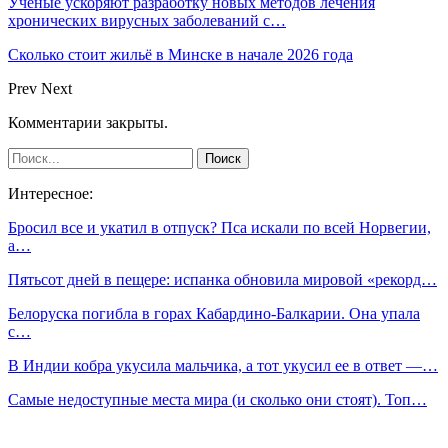
Учёные ускоряют разработку новых методов лечения
хронических вирусных заболеваний с…
Сколько стоит жильё в Минске в начале 2026 года
Prev
Next
Комментарии закрыты.
Интересное:
Бросил все и укатил в отпуск? Пса искали по всей Норвегии,
а…
Пятьсот дней в пещере: испанка обновила мировой «рекорд…
Белоруска погибла в горах Кабардино-Балкарии. Она упала
с…
В Индии кобра укусила мальчика, а тот укусил ее в ответ —…
Самые недоступные места мира (и сколько они стоят). Топ…