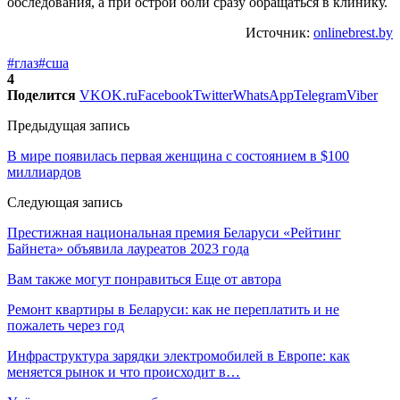
обследования, а при острой боли сразу обращаться в клинику.
Источник:
onlinebrest.by
#глаз
#сша
4
Поделится
VK
OK.ru
Facebook
Twitter
WhatsApp
Telegram
Viber
Предыдущая запись
В мире появилась первая женщина с состоянием в $100
миллиардов
Следующая запись
Престижная национальная премия Беларуси «Рейтинг
Байнета» объявила лауреатов 2023 года
Вам также могут понравиться
Еще от автора
Ремонт квартиры в Беларуси: как не переплатить и не
пожалеть через год
Инфраструктура зарядки электромобилей в Европе: как
меняется рынок и что происходит в…