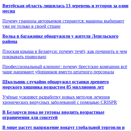
Витебская область лишилась 13 деревень и хуторов за один
месяц
Почему границы авторынков стираются: машины выбирают
уже не только в своей стране
Волка в багажнике обнаружили у жителя Лепельского
района
Плоская крыша в Беларуси: почему течёт, как починить и чем
покрывать правильно
Профессиональный клининг: почему брестские компании всё
чаще нанимают уборщиков вместо штатного персонала
Школьник случайно обнаружил останки древнего
морского хищника возрастом 85 миллионов лет
Учёные ускоряют разработку новых методов лечения
хронических вирусных заболеваний с помощью CRISPR
В
Беларуси пока не готовы вводить возрастные
ограничения для соцсетей
В мире растет напряжение вокруг глобальной торговли и