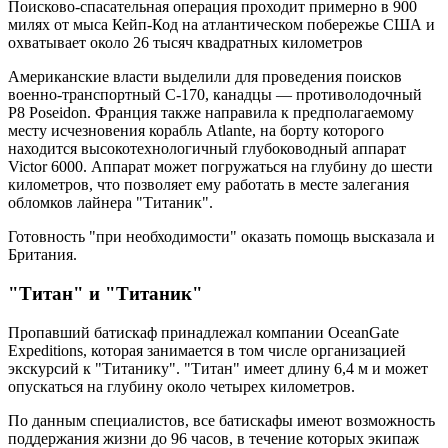
Поисково-спасательная операция проходит примерно в 900
милях от мыса Кейп-Код на атлантическом побережье США и
охватывает около 26 тысяч квадратных километров
Американские власти выделили для проведения поисков
военно-транспортный C-170, канадцы — противолодочный
P8 Poseidon. Франция также направила к предполагаемому
месту исчезновения корабль Atlante, на борту которого
находится высокотехнологичный глубоководный аппарат
Victor 6000. Аппарат может погружаться на глубину до шести
километров, что позволяет ему работать в месте залегания
обломков лайнера "Титаник".
Готовность "при необходимости" оказать помощь высказала и
Британия.
"Титан" и "Титаник"
Пропавший батискаф принадлежал компании OceanGate
Expeditions, которая занимается в том числе организацией
экскурсий к "Титанику". "Титан" имеет длину 6,4 м и может
опускаться на глубину около четырех километров.
По данным специалистов, все батискафы имеют возможность
поддержания жизни до 96 часов, в течение которых экипаж