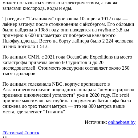
может пользоваться связью и электричеством, а так же
запасами кислорода, воды и еды.
Трагедия с "Титаником" произошла 10 апреля 1912 года —
лайнер затонул после столкновения с айсбергом. Его обломки
были найдены в 1985 году, они находятся на глубине 3,8 км
примерно в 600 километрах от побережья канадского
Ньюфаундленда. Всего на борту лайнера было 2 224 человека,
из них погибло 1 513.
По данным СМИ, с 2021 года OceanGate Expeditions на место
катастрофы привезла около 60 туристов и до 20
исследователей. Стоимость экскурсии составляет около 250
тысяч долларов.
По данным телеканала NBC, корпус пропавшего в
Атлантическом океане подводного аппарата "демонстрировал
признаки циклической усталости" уже в 2020 году. По этой
причине максимальная глубина погружения батискафа была
снижена до трех тысяч метров — это на 800 метров выше
места, где залегает "Титаник".
Источник:
onlinebrest.by
#батискаф
#поиск