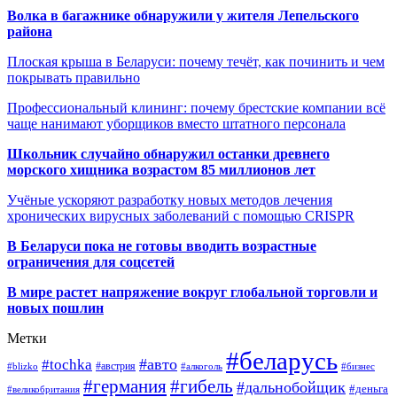
Волка в багажнике обнаружили у жителя Лепельского
района
Плоская крыша в Беларуси: почему течёт, как починить и чем
покрывать правильно
Профессиональный клининг: почему брестские компании всё
чаще нанимают уборщиков вместо штатного персонала
Школьник случайно обнаружил останки древнего
морского хищника возрастом 85 миллионов лет
Учёные ускоряют разработку новых методов лечения
хронических вирусных заболеваний с помощью CRISPR
В
Беларуси пока не готовы вводить возрастные
ограничения для соцсетей
В мире растет напряжение вокруг глобальной торговли и
новых пошлин
Метки
#беларусь
#авто
#tochka
#австрия
#blizko
#алкоголь
#бизнес
#германия
#гибель
#дальнобойщик
#деньга
#великобритания