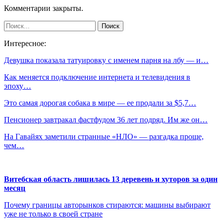
Комментарии закрыты.
Интересное:
Девушка показала татуировку с именем парня на лбу — и…
Как меняется подключение интернета и телевидения в
эпоху…
Это самая дорогая собака в мире — ее продали за $5,7…
Пенсионер завтракал фастфудом 36 лет подряд. Им же он…
На Гавайях заметили странные «НЛО» — разгадка проще,
чем…
Витебская область лишилась 13 деревень и хуторов за один
месяц
Почему границы авторынков стираются: машины выбирают
уже не только в своей стране