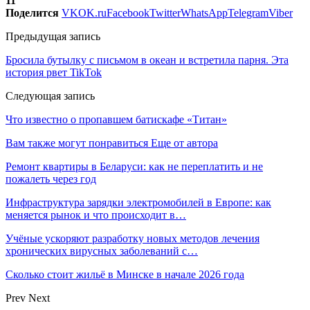
11
Поделится
VK
OK.ru
Facebook
Twitter
WhatsApp
Telegram
Viber
Предыдущая запись
Бросила бутылку с письмом в океан и встретила парня. Эта
история рвет TikTok
Следующая запись
Что известно о пропавшем батискафе «Титан»
Вам также могут понравиться
Еще от автора
Ремонт квартиры в Беларуси: как не переплатить и не
пожалеть через год
Инфраструктура зарядки электромобилей в Европе: как
меняется рынок и что происходит в…
Учёные ускоряют разработку новых методов лечения
хронических вирусных заболеваний с…
Сколько стоит жильё в Минске в начале 2026 года
Prev
Next