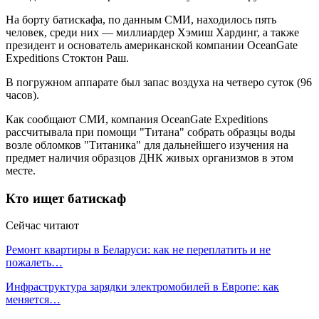
На борту батискафа, по данным СМИ, находилось пять
человек, среди них — миллиардер Хэмиш Хардинг, а также
президент и основатель американской компании OceanGate
Expeditions Стоктон Раш.
В погружном аппарате был запас воздуха на четверо суток (96
часов).
Как сообщают СМИ, компания OceanGate Expeditions
рассчитывала при помощи "Титана" собрать образцы воды
возле обломков "Титаника" для дальнейшего изучения на
предмет наличия образцов ДНК живых организмов в этом
месте.
Кто ищет батискаф
Сейчас читают
Ремонт квартиры в Беларуси: как не переплатить и не
пожалеть…
Инфраструктура зарядки электромобилей в Европе: как
меняется…