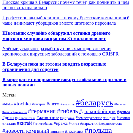
Плоская крыша в Беларуси: почему течёт, как починить и чем
покрывать правильно
Профессиональный клининг: почему брестские компании всё
чаще нанимают уборщиков вместо штатного персонала
Школьник случайно обнаружил останки древнего
морского хищника возрастом 85 миллионов лет
Учёные ускоряют разработку новых методов лечения
хронических вирусных заболеваний с помощью CRISPR
В
Беларуси пока не готовы вводить возрастные
ограничения для соцсетей
В мире растет напряжение вокруг глобальной торговли и
новых пошлин
Метки
#беларусь
#авто
#tochka
#австрия
#blizko
#алкоголь
#бизнес
#германия
#гибель
#дальнобойщик
#деньга
#великобритания
#дети
#животное
#землетрясение
#индия
#долгожитель
#испания
#здоровье
#китай
#кража
#наркотик
#италия
#литва
#недвижимость
#контрабанда
#польша
#новости компаний
#полиция
#питание