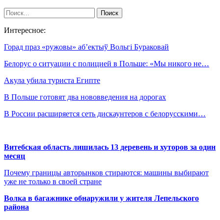
Интересное:
Горад праз «ружовы» аб’ектыў Вольгі Бураковай
Белорус о ситуации с полицией в Польше: «Мы никого не…
Акула убила туриста Египте
В Польше готовят два нововведения на дорогах
В России расширяется сеть дискаунтеров с белорусскими…
Витебская область лишилась 13 деревень и хуторов за один
месяц
Почему границы авторынков стираются: машины выбирают
уже не только в своей стране
Волка в багажнике обнаружили у жителя Лепельского
района