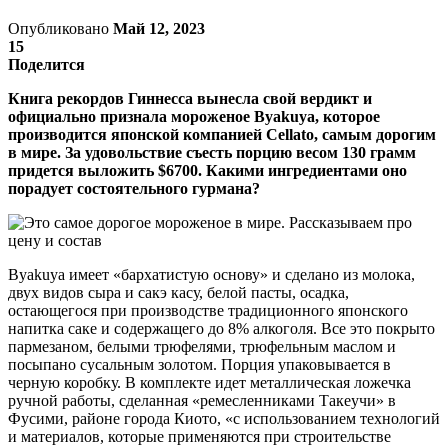
Опубликовано
Май 12, 2023
15
Поделится
Книга рекордов Гиннесса вынесла свой вердикт и
официально признала мороженое Byakuya, которое
производится японской компанией Cellato, самым дорогим
в мире. За удовольствие съесть порцию весом 130 грамм
придется выложить $6700. Какими ингредиентами оно
порадует состоятельного гурмана?
Byakuya имеет «бархатистую основу» и сделано из молока,
двух видов сыра и сакэ касу, белой пасты, осадка,
остающегося при производстве традиционного японского
напитка саке и содержащего до 8% алкоголя. Все это покрыто
пармезаном, белыми трюфелями, трюфельным маслом и
посыпано сусальным золотом. Порция упаковывается в
черную коробку. В комплекте идет металлическая ложечка
ручной работы, сделанная «ремесленниками Такеучи» в
Фусими, районе города Киото, «с использованием технологий
и материалов, которые применяются при строительстве