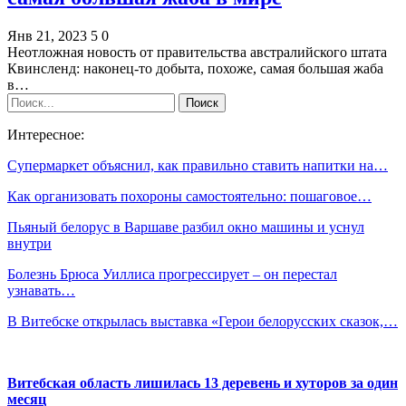
Янв 21, 2023
5
0
Неотложная новость от правительства австралийского штата
Квинсленд: наконец-то добыта, похоже, самая большая жаба
в…
Интересное:
Супермаркет объяснил, как правильно ставить напитки на…
Как организовать похороны самостоятельно: пошаговое…
Пьяный белорус в Варшаве разбил окно машины и уснул
внутри
Болезнь Брюса Уиллиса прогрессирует – он перестал
узнавать…
В Витебске открылась выставка «Герои белорусских сказок,…
Витебская область лишилась 13 деревень и хуторов за один
месяц