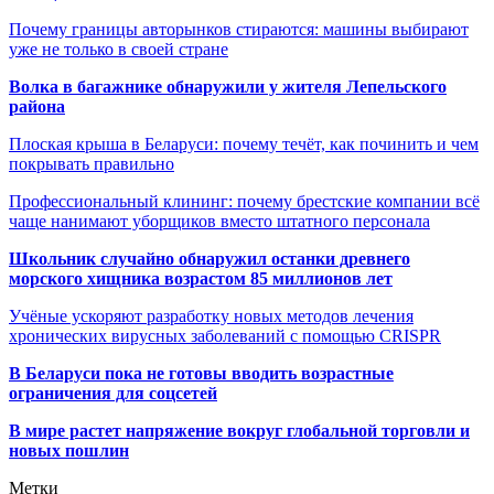
Почему границы авторынков стираются: машины выбирают
уже не только в своей стране
Волка в багажнике обнаружили у жителя Лепельского
района
Плоская крыша в Беларуси: почему течёт, как починить и чем
покрывать правильно
Профессиональный клининг: почему брестские компании всё
чаще нанимают уборщиков вместо штатного персонала
Школьник случайно обнаружил останки древнего
морского хищника возрастом 85 миллионов лет
Учёные ускоряют разработку новых методов лечения
хронических вирусных заболеваний с помощью CRISPR
В
Беларуси пока не готовы вводить возрастные
ограничения для соцсетей
В мире растет напряжение вокруг глобальной торговли и
новых пошлин
Метки