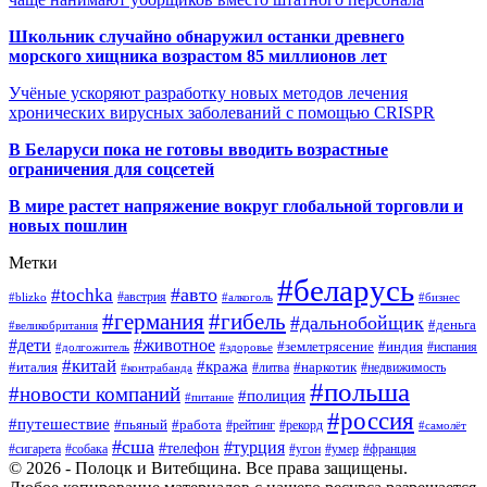
Школьник случайно обнаружил останки древнего
морского хищника возрастом 85 миллионов лет
Учёные ускоряют разработку новых методов лечения
хронических вирусных заболеваний с помощью CRISPR
В
Беларуси пока не готовы вводить возрастные
ограничения для соцсетей
В мире растет напряжение вокруг глобальной торговли и
новых пошлин
Метки
#беларусь
#авто
#tochka
#австрия
#blizko
#алкоголь
#бизнес
#германия
#гибель
#дальнобойщик
#деньга
#великобритания
#дети
#животное
#землетрясение
#индия
#долгожитель
#испания
#здоровье
#китай
#кража
#наркотик
#италия
#литва
#недвижимость
#контрабанда
#польша
#новости компаний
#полиция
#питание
#россия
#путешествие
#пьяный
#работа
#рейтинг
#рекорд
#самолёт
#сша
#турция
#телефон
#сигарета
#собака
#умер
#угон
#франция
© 2026 - Полоцк и Витебщина. Все права защищены.