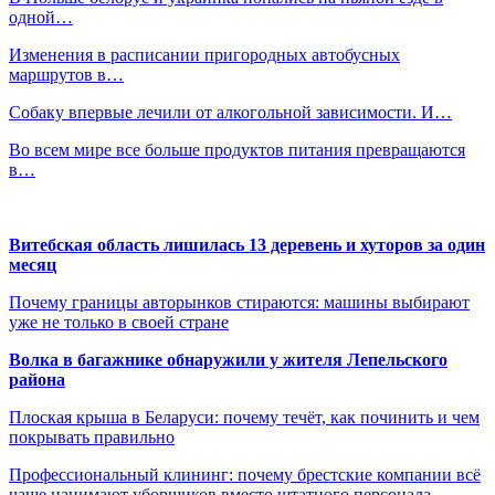
одной…
Изменения в расписании пригородных автобусных
маршрутов в…
Собаку впервые лечили от алкогольной зависимости. И…
Во всем мире все больше продуктов питания превращаются
в…
Витебская область лишилась 13 деревень и хуторов за один
месяц
Почему границы авторынков стираются: машины выбирают
уже не только в своей стране
Волка в багажнике обнаружили у жителя Лепельского
района
Плоская крыша в Беларуси: почему течёт, как починить и чем
покрывать правильно
Профессиональный клининг: почему брестские компании всё
чаще нанимают уборщиков вместо штатного персонала