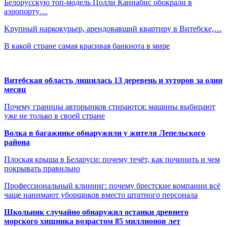
Белорусскую топ-модель Полли Каннабис обокрали в
аэропорту…
Kрупный наркокурьер, арендовавший квартиру в Витебске,…
В какой стране самая красивая банкнота в мире
Витебская область лишилась 13 деревень и хуторов за один
месяц
Почему границы авторынков стираются: машины выбирают
уже не только в своей стране
Волка в багажнике обнаружили у жителя Лепельского
района
Плоская крыша в Беларуси: почему течёт, как починить и чем
покрывать правильно
Профессиональный клининг: почему брестские компании всё
чаще нанимают уборщиков вместо штатного персонала
Школьник случайно обнаружил останки древнего
морского хищника возрастом 85 миллионов лет