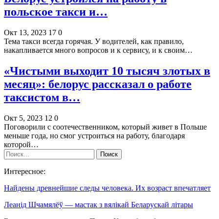
польское такси и…
Окт 13, 2023
17
0
Тема такси всегда горячая. У водителей, как правило,
накапливается много вопросов и к сервису, и к своим…
«Чистыми выходит 10 тысяч злотых в
месяц»: белорус рассказал о работе
таксистом в…
Окт 5, 2023
12
0
Поговорили с соотечественником, который живет в Польше
меньше года, но смог устроиться на работу, благодаря
которой…
Интересное:
Найдены древнейшие следы человека. Их возраст впечатляет
Леанід Шчамялёў — мастак з вялікай Беларускай літары