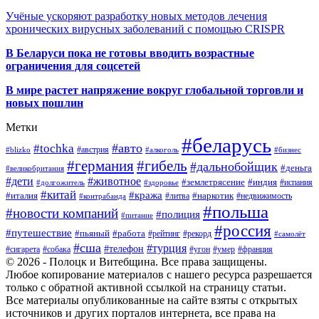
Учёные ускоряют разработку новых методов лечения
хронических вирусных заболеваний с помощью CRISPR
В
Беларуси пока не готовы вводить возрастные
ограничения для соцсетей
В мире растет напряжение вокруг глобальной торговли и
новых пошлин
Метки
#беларусь
#авто
#tochka
#австрия
#blizko
#алкоголь
#бизнес
#германия
#гибель
#дальнобойщик
#деньга
#великобритания
#дети
#животное
#землетрясение
#индия
#долгожитель
#испания
#здоровье
#китай
#кража
#наркотик
#италия
#литва
#недвижимость
#контрабанда
#польша
#новости компаний
#полиция
#питание
#россия
#путешествие
#пьяный
#работа
#рейтинг
#рекорд
#самолёт
#сша
#турция
#телефон
#сигарета
#собака
#умер
#угон
#франция
© 2026 - Полоцк и Витебщина. Все права защищены.
Любое копирование материалов с нашего ресурса разрешается
только с обратной активной ссылкой на страницу статьи.
Все материалы опубликованные на сайте взяты с открытых
источников и других порталов интернета, все права на