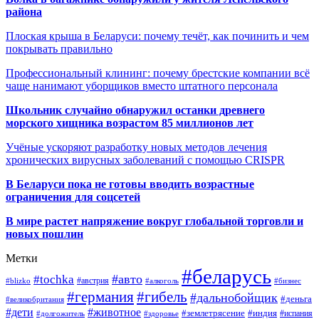
района
Плоская крыша в Беларуси: почему течёт, как починить и чем
покрывать правильно
Профессиональный клининг: почему брестские компании всё
чаще нанимают уборщиков вместо штатного персонала
Школьник случайно обнаружил останки древнего
морского хищника возрастом 85 миллионов лет
Учёные ускоряют разработку новых методов лечения
хронических вирусных заболеваний с помощью CRISPR
В
Беларуси пока не готовы вводить возрастные
ограничения для соцсетей
В мире растет напряжение вокруг глобальной торговли и
новых пошлин
Метки
#беларусь
#авто
#tochka
#австрия
#blizko
#алкоголь
#бизнес
#германия
#гибель
#дальнобойщик
#деньга
#великобритания
#дети
#животное
#землетрясение
#индия
#долгожитель
#испания
#здоровье