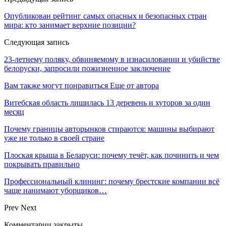
Опубликован рейтинг самых опасных и безопасных стран
мира: кто занимает верхние позиции?
Следующая запись
23-летнему поляку, обвиняемому в изнасиловании и убийстве
белоруски, запросили пожизненное заключение
Вам также могут понравиться
Еще от автора
Витебская область лишилась 13 деревень и хуторов за один
месяц
Почему границы авторынков стираются: машины выбирают
уже не только в своей стране
Плоская крыша в Беларуси: почему течёт, как починить и чем
покрывать правильно
Профессиональный клининг: почему брестские компании всё
чаще нанимают уборщиков…
Prev
Next
Комментарии закрыты.