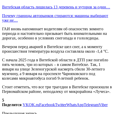
Витебская область лишилась 13 деревень и хуторов за один…
Почему границы авторынков стираются: машины выбирают
уже не…
ГАИ вновь напоминает водителям об опасностях зимнего
периода и настоятельно призывает быть внимательными на
дорогах, особенно в условиях снегопада и гололедицы.
Вечером перед аварией в Витебске шел снег, а к моменту
происшествия температура воздуха составляла около -1,4 °C.
С начала 2025 года в Витебской области в ДТП уже погибло
пять человек, три из которых – в самом Витебске. Так, 1
января на улице Зеленогурской насмерть сбили 30-летнего
мужчину, а 9 января на проспекте Чарняховского под
колесами микроавтобуса погиб 9-летний ребенок.
Стоит отметить, что все три трагедии в Витебске произошли в
Первомайском районе, неподалеку от микрорайона «Лучеса».
5
Поделится
VK
OK.ru
Facebook
Twitter
WhatsApp
Telegram
Viber
Предыдущая запись