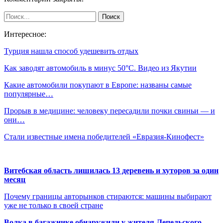
Интересное:
Турция нашла способ удешевить отдых
Как заводят автомобиль в минус 50°C. Видео из Якутии
Какие автомобили покупают в Европе: названы самые
популярные…
Прорыв в медицине: человеку пересадили почки свиньи — и
они…
Стали известные имена победителей «Евразия-Кинофест»
Витебская область лишилась 13 деревень и хуторов за один
месяц
Почему границы авторынков стираются: машины выбирают
уже не только в своей стране
Волка в багажнике обнаружили у жителя Лепельского