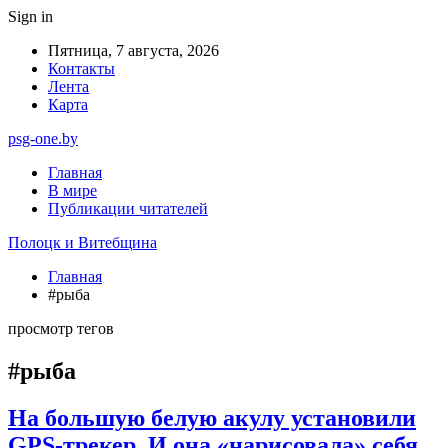
Sign in
Пятница, 7 августа, 2026
Контакты
Лента
Карта
psg-one.by
Главная
В мире
Публикации читателей
Полоцк и Витебщина
Главная
#рыба
просмотр тегов
#рыба
На большую белую акулу установили
GPS-трекер. И она «нарисовала» себя