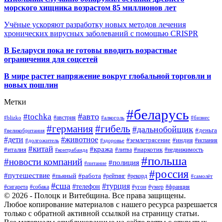
морского хищника возрастом 85 миллионов лет
Учёные ускоряют разработку новых методов лечения
хронических вирусных заболеваний с помощью CRISPR
В
Беларуси пока не готовы вводить возрастные
ограничения для соцсетей
В мире растет напряжение вокруг глобальной торговли и
новых пошлин
Метки
#беларусь
#авто
#tochka
#австрия
#blizko
#алкоголь
#бизнес
#германия
#гибель
#дальнобойщик
#деньга
#великобритания
#дети
#животное
#землетрясение
#индия
#долгожитель
#испания
#здоровье
#китай
#кража
#наркотик
#италия
#литва
#недвижимость
#контрабанда
#польша
#новости компаний
#полиция
#питание
#россия
#путешествие
#пьяный
#работа
#рейтинг
#рекорд
#самолёт
#сша
#турция
#телефон
#сигарета
#собака
#умер
#угон
#франция
© 2026 - Полоцк и Витебщина. Все права защищены.
Любое копирование материалов с нашего ресурса разрешается
только с обратной активной ссылкой на страницу статьи.