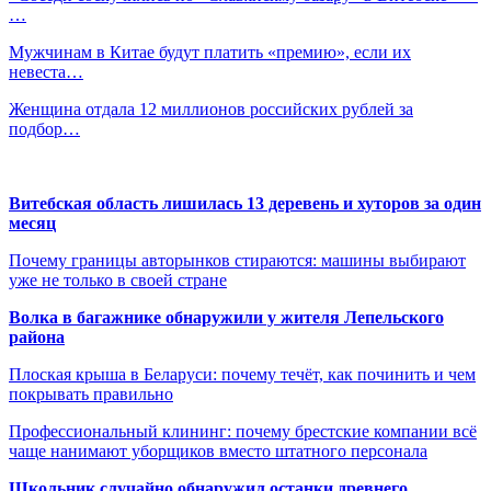
…
Мужчинам в Китае будут платить «премию», если их
невеста…
Женщина отдала 12 миллионов российских рублей за
подбор…
Витебская область лишилась 13 деревень и хуторов за один
месяц
Почему границы авторынков стираются: машины выбирают
уже не только в своей стране
Волка в багажнике обнаружили у жителя Лепельского
района
Плоская крыша в Беларуси: почему течёт, как починить и чем
покрывать правильно
Профессиональный клининг: почему брестские компании всё
чаще нанимают уборщиков вместо штатного персонала
Школьник случайно обнаружил останки древнего