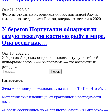
Окт 21, 2023
8
0
Фото из открытых источников (иллюстративное) Акулу,
которой позже дали имя Бретон, впервые заметили в 2020…
У берегов Португалии обнаружили
самую тяжелую костную рыбу в мире.
Она весит как…
Окт 18, 2022
2
0
У берегов Азорских островов выловили тушу погибшей
луны-рыбы весом 2744 килограмма — это абсолютный
рекорд…
Интересное:
Жена миллионера пожаловалась на жизнь в TikTok. Что ей…
Металлические ключницы: от практичной необходимости
до…
«Соседи соскучились по «Славянскму базару» в Витебске» —