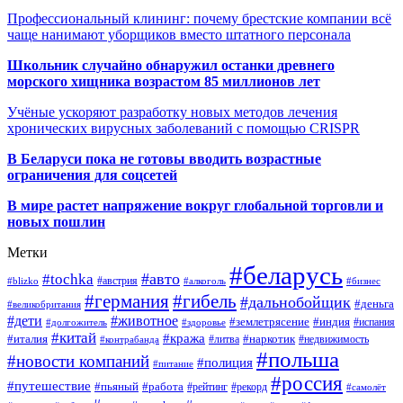
Профессиональный клининг: почему брестские компании всё
чаще нанимают уборщиков вместо штатного персонала
Школьник случайно обнаружил останки древнего
морского хищника возрастом 85 миллионов лет
Учёные ускоряют разработку новых методов лечения
хронических вирусных заболеваний с помощью CRISPR
В
Беларуси пока не готовы вводить возрастные
ограничения для соцсетей
В мире растет напряжение вокруг глобальной торговли и
новых пошлин
Метки
#беларусь
#авто
#tochka
#австрия
#blizko
#алкоголь
#бизнес
#германия
#гибель
#дальнобойщик
#деньга
#великобритания
#дети
#животное
#землетрясение
#индия
#долгожитель
#испания
#здоровье
#китай
#кража
#наркотик
#италия
#литва
#недвижимость
#контрабанда
#польша
#новости компаний
#полиция
#питание
#россия
#путешествие
#пьяный
#работа
#рейтинг
#рекорд
#самолёт