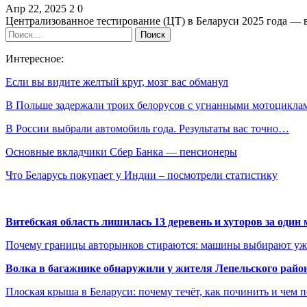
Апр 22, 2025
2
0
Централизованное тестирование (ЦТ) в Беларуси 2025 года —
Интересное:
Если вы видите желтый круг, мозг вас обманул
В Польше задержали троих белорусов с угнанными мотоцикла
В России выбрали автомобиль года. Результаты вас точно…
Основные вкладчики Сбер Банка — пенсионеры
Что Беларусь покупает у Индии – посмотрели статистику
Витебская область лишилась 13 деревень и хуторов за один 
Почему границы авторынков стираются: машины выбирают уже 
Волка в багажнике обнаружили у жителя Лепельского райо
Плоская крыша в Беларуси: почему течёт, как починить и чем 