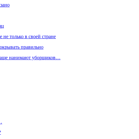
язано
яц
не только в своей стране
покрывать правильно
 чаще нанимают уборщиков…
…
?