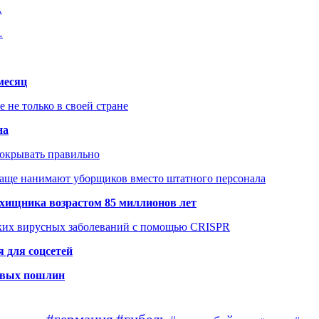
…
…
месяц
не только в своей стране
на
покрывать правильно
чаще нанимают уборщиков вместо штатного персонала
хищника возрастом 85 миллионов лет
ских вирусных заболеваний с помощью CRISPR
 для соцсетей
новых пошлин