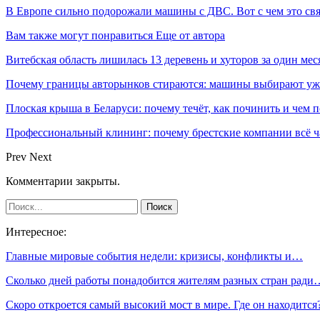
В Европе сильно подорожали машины с ДВС. Вот с чем это св
Вам также могут понравиться
Еще от автора
Витебская область лишилась 13 деревень и хуторов за один мес
Почему границы авторынков стираются: машины выбирают уже 
Плоская крыша в Беларуси: почему течёт, как починить и чем 
Профессиональный клининг: почему брестские компании всё
Prev
Next
Комментарии закрыты.
Интересное:
Главные мировые события недели: кризисы, конфликты и…
Сколько дней работы понадобится жителям разных стран ради
Скоро откроется самый высокий мост в мире. Где он находится