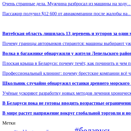
Очень странные дела. Мужчина разбросал из машины на ходу
Пассажир получил $12 600 от авиакомпании после жалобы на
Витебская область лишилась 13 деревень и хуторов за один 
Почему границы авторынков стираются: машины выбирают уже 
Волка в багажнике обнаружили у жителя Лепельского райо
Плоская крыша в Беларуси: почему течёт, как починить и чем 
Профессиональный клининг: почему брестские компании всё 
Школьник случайно обнаружил останки древнего морского 
Учёные ускоряют разработку новых методов лечения хрониче
В
Беларуси пока не готовы вводить возрастные ограничения
В мире растет напряжение вокруг глобальной торговли и 
Метки
#беларусь