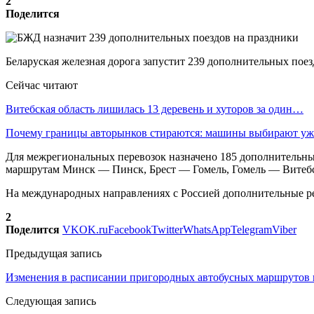
2
Поделится
Беларуская железная дорога запустит 239 дополнительных по
Сейчас читают
Витебская область лишилась 13 деревень и хуторов за один…
Почему границы авторынков стираются: машины выбирают у
Для межрегиональных перевозок назначено 185 дополнительны
маршрутам Минск — Пинск, Брест — Гомель, Гомель — Вите
На международных направлениях с Россией дополнительные 
2
Поделится
VK
OK.ru
Facebook
Twitter
WhatsApp
Telegram
Viber
Предыдущая запись
Изменения в расписании пригородных автобусных маршрутов в
Следующая запись